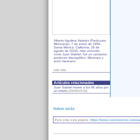
Alberto Aguilera Valadez (Parácuaro,
Michoacán; 7 de enero de 1950-
Santa Mónica, California; 28 de
agosto de 2016), más conocido
como Juan Gabriel, fue un cantautor,
productor discográfico, filántropo y
actor mexicano.
Leer más
Artículos relacionados
Juan Gabriel muere a los 66 años por
un infarto
[29/08/2016]
Volver atrás
Para citar esta página:
https://www.cancioneros.com/aa