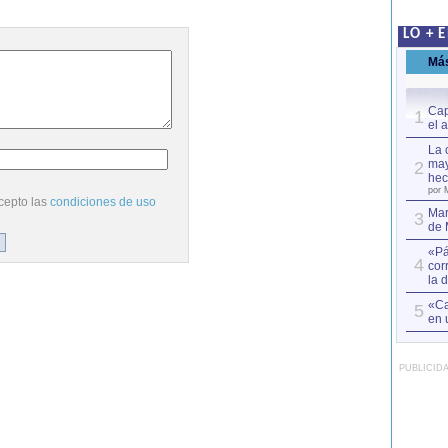
LO + 
Má
Cap
1
el 
La 
may
2
hec
por 
cepto las
condiciones de uso
Mar
3
de 
«Pá
4
cor
la 
«Ca
5
en 
PUBLICID