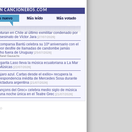
EN CANCIONEROS.COM
s nuevo
Más leído
Más votado
turan en Chile al último exmilitar condenado por
La comparsa Bantú celebra s
asesinato de Víctor Jara
mayor desfile de llamadas
1
[27/07/2026]
hecho fuera de Uruguay
[25
comparsa Bantú celebra su 10º aniversario con el
por Manel Gausachs
or desfile de llamadas de candombe jamás
Capturan en Chile al último
2
ho fuera de Uruguay
[25/07/2026]
el asesinato de Víctor Jara
[
Manel Gausachs
garita Laso lleva la música ecuatoriana a La Mar
Músicas
[22/07/2026]
jaro azul. Cartas desde el exilio» recupera la
respondencia inédita de Mercedes Sosa durante
dictadura argentina
[21/07/2026]
nçons del Grec» celebra medio siglo de música
una noche única en el Teatre Grec
[21/07/2026]
AD