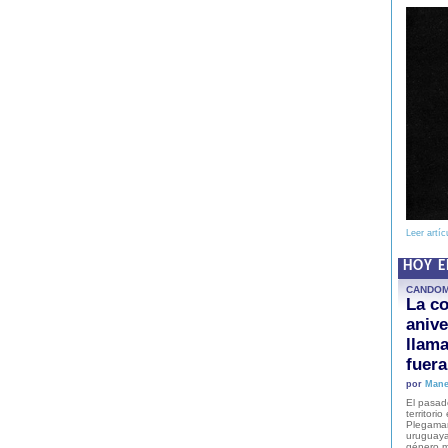
Leer artíc
HOY 
CANDO
La co
anive
llam
fuer
por
Mane
El pasad
territori
Plegaman
uruguaya
género m