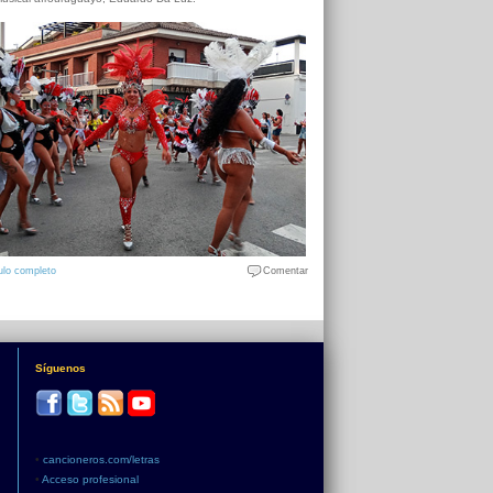
ulo completo
Comentar
Síguenos
•
cancioneros.com/letras
•
Acceso profesional