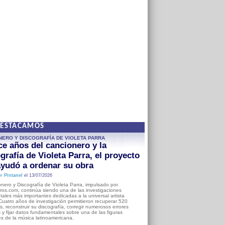
DESTACAMOS
NERO Y DISCOGRAFÍA DE VIOLETA PARRA
e años del cancionero y la
grafía de Violeta Parra, el proyecto
yudó a ordenar su obra
r Pintanel
el 13/07/2026
nero y Discografía de Violeta Parra, impulsado por
ros.com, continúa siendo una de las investigaciones
ales más importantes dedicadas a la universal artista
Cuatro años de investigación permitieron recuperar 520
, reconstruir su discografía, corregir numerosos errores
s y fijar datos fundamentales sobre una de las figuras
es de la música latinoamericana.