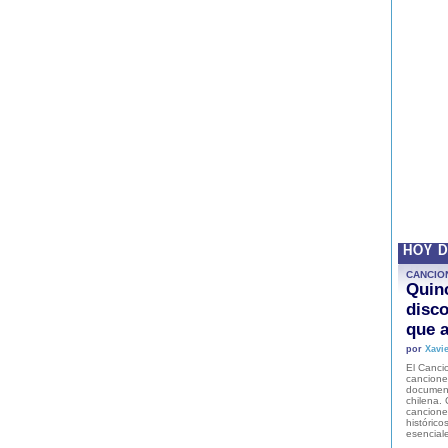
HOY 
CANCIO
Quinc
disco
que a
por
Xavie
El Cancio
cancione
document
chilena. 
canciones
histórico
esencial