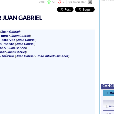
PUBLICID
Vota:
+
2
-
1
Comentar
 JUAN GABRIEL
(
Juan Gabriel
)
 amor
(
Juan Gabriel
)
 otra vez
(
Juan Gabriel
)
mi mente
(
Juan Gabriel
)
ndo
(
Juan Gabriel
)
idar
(
Juan Gabriel
)
o México
(
Juan Gabriel
-
José Alfredo Jiménez
)
CANC
Est
1
Amo