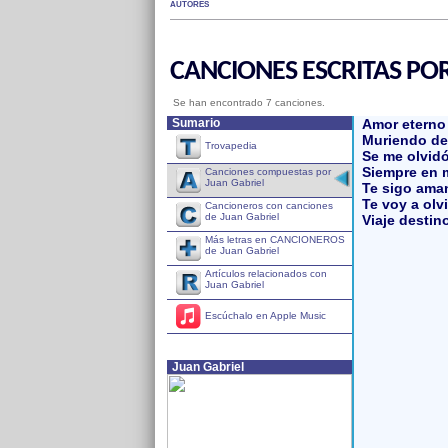
AUTORES
CANCIONES ESCRITAS POR
Se han encontrado 7 canciones.
Sumario
Amor eterno
Muriendo de
Trovapedia
Se me olvidó
Siempre en 
Canciones compuestas por
Juan Gabriel
Te sigo ama
Te voy a olv
Cancioneros con canciones
de Juan Gabriel
Viaje destin
Más letras en CANCIONEROS
de Juan Gabriel
Artículos relacionados con
Juan Gabriel
Escúchalo en Apple Music
Juan Gabriel