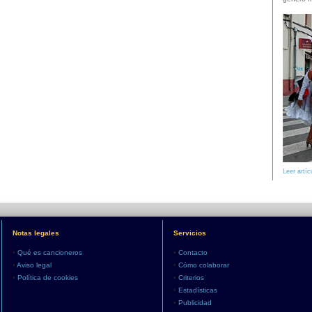
Leer artíc
Notas legales
Servicios
•
Qué es cancioneros
•
Contacto
•
Aviso legal
•
Cómo colaborar
•
Política de cookies
•
Criterios
•
Estadísticas
•
Publicidad