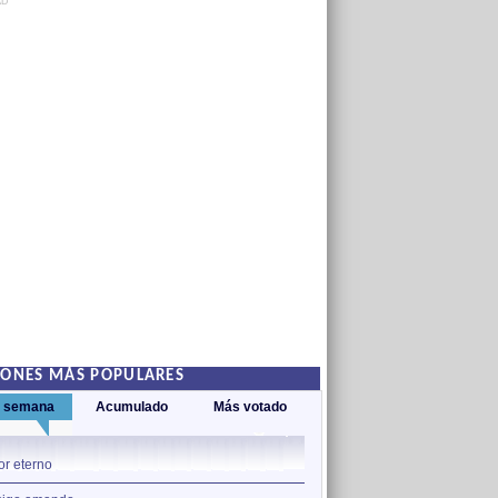
AD
IONES MÁS POPULARES
a semana
Acumulado
Más votado
1
r eterno
Amor eterno