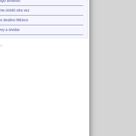
2
sigo amando
Te voy a olvidar
3
me olvidó otra vez
Muriendo de amor
4
je destino México
Se me olvidó otra vez
5
voy a olvidar
Siempre en mi mente
AD