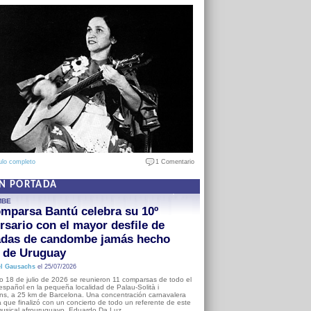
ulo completo
1 Comentario
EN PORTADA
MBE
mparsa Bantú celebra su 10º
rsario con el mayor desfile de
adas de candombe jamás hecho
a de Uruguay
l Gausachs
el 25/07/2026
o 18 de julio de 2026 se reunieron 11 comparsas de todo el
o español en la pequeña localidad de Palau-Solità i
s, a 25 km de Barcelona. Una concentración carnavalera
 que finalizó con un concierto de todo un referente de este
usical afrouruguayo, Eduardo Da Luz.