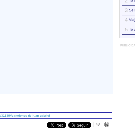
2
Te 
3
Se 
4
Via
5
Te 
PUBLICID
/3113/0/canciones-de-juan-gabriel