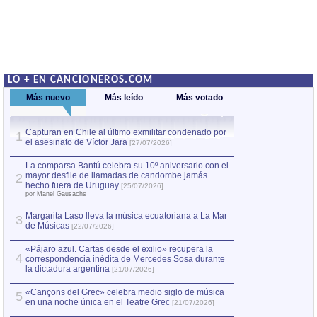
LO + EN CANCIONEROS.COM
Más nuevo
Más leído
Más votado
Capturan en Chile al último exmilitar condenado por
La comparsa Bantú
1
el asesinato de Víctor Jara
mayor desfile de
1
[27/07/2026]
hecho fuera de U
por Manel Gausachs
La comparsa Bantú celebra su 10º aniversario con el
mayor desfile de llamadas de candombe jamás
2
Capturan en Chile
2
hecho fuera de Uruguay
[25/07/2026]
el asesinato de Ví
por Manel Gausachs
Margarita Laso lleva la música ecuatoriana a La Mar
3
de Músicas
[22/07/2026]
«Pájaro azul. Cartas desde el exilio» recupera la
4
correspondencia inédita de Mercedes Sosa durante
la dictadura argentina
[21/07/2026]
«Cançons del Grec» celebra medio siglo de música
5
en una noche única en el Teatre Grec
[21/07/2026]