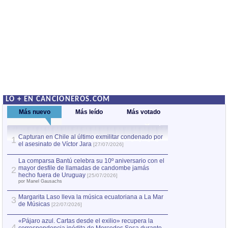
LO + EN CANCIONEROS.COM
Más nuevo
Más leído
Más votado
Capturan en Chile al último exmilitar condenado por
La comparsa Bantú
1
el asesinato de Víctor Jara
mayor desfile de
1
[27/07/2026]
hecho fuera de U
por Manel Gausachs
La comparsa Bantú celebra su 10º aniversario con el
mayor desfile de llamadas de candombe jamás
2
Capturan en Chile
2
hecho fuera de Uruguay
[25/07/2026]
el asesinato de Ví
por Manel Gausachs
Margarita Laso lleva la música ecuatoriana a La Mar
3
de Músicas
[22/07/2026]
«Pájaro azul. Cartas desde el exilio» recupera la
4