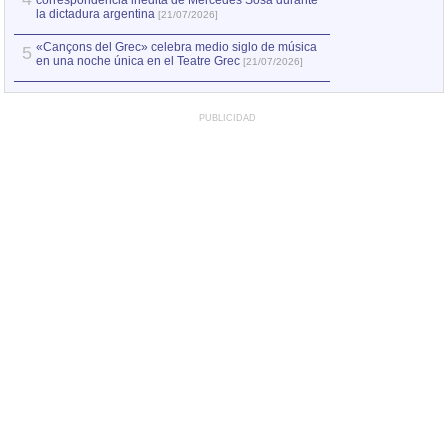
correspondencia inédita de Mercedes Sosa durante
la dictadura argentina
[21/07/2026]
«Cançons del Grec» celebra medio siglo de música
5
en una noche única en el Teatre Grec
[21/07/2026]
PUBLICIDAD