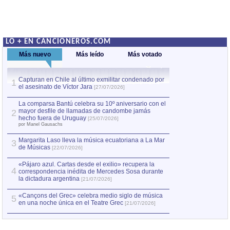
LO + EN CANCIONEROS.COM
Más nuevo
Más leído
Más votado
Capturan en Chile al último exmilitar condenado por
La comparsa Bantú
1
el asesinato de Víctor Jara
mayor desfile de
1
[27/07/2026]
hecho fuera de U
por Manel Gausachs
La comparsa Bantú celebra su 10º aniversario con el
mayor desfile de llamadas de candombe jamás
2
Capturan en Chile
2
hecho fuera de Uruguay
[25/07/2026]
el asesinato de Ví
por Manel Gausachs
Margarita Laso lleva la música ecuatoriana a La Mar
3
de Músicas
[22/07/2026]
«Pájaro azul. Cartas desde el exilio» recupera la
4
correspondencia inédita de Mercedes Sosa durante
la dictadura argentina
[21/07/2026]
«Cançons del Grec» celebra medio siglo de música
5
en una noche única en el Teatre Grec
[21/07/2026]