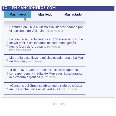
LO + EN CANCIONEROS.COM
Más nuevo
Más leído
Más votado
Capturan en Chile al último exmilitar condenado por
La comparsa Bantú
1
el asesinato de Víctor Jara
mayor desfile de
1
[27/07/2026]
hecho fuera de U
por Manel Gausachs
La comparsa Bantú celebra su 10º aniversario con el
mayor desfile de llamadas de candombe jamás
2
Capturan en Chile
2
hecho fuera de Uruguay
[25/07/2026]
el asesinato de Ví
por Manel Gausachs
Margarita Laso lleva la música ecuatoriana a La Mar
3
de Músicas
[22/07/2026]
«Pájaro azul. Cartas desde el exilio» recupera la
4
correspondencia inédita de Mercedes Sosa durante
la dictadura argentina
[21/07/2026]
«Cançons del Grec» celebra medio siglo de música
5
en una noche única en el Teatre Grec
[21/07/2026]
PUBLICIDAD