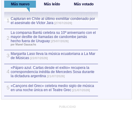
Más nuevo
Más leído
Más votado
Capturan en Chile al último exmilitar condenado por
La comparsa Bantú
1
el asesinato de Víctor Jara
mayor desfile de
1
[27/07/2026]
hecho fuera de U
por Manel Gausachs
La comparsa Bantú celebra su 10º aniversario con el
mayor desfile de llamadas de candombe jamás
2
Capturan en Chile
2
hecho fuera de Uruguay
[25/07/2026]
el asesinato de Ví
por Manel Gausachs
Margarita Laso lleva la música ecuatoriana a La Mar
3
de Músicas
[22/07/2026]
«Pájaro azul. Cartas desde el exilio» recupera la
4
correspondencia inédita de Mercedes Sosa durante
la dictadura argentina
[21/07/2026]
«Cançons del Grec» celebra medio siglo de música
5
en una noche única en el Teatre Grec
[21/07/2026]
PUBLICIDAD