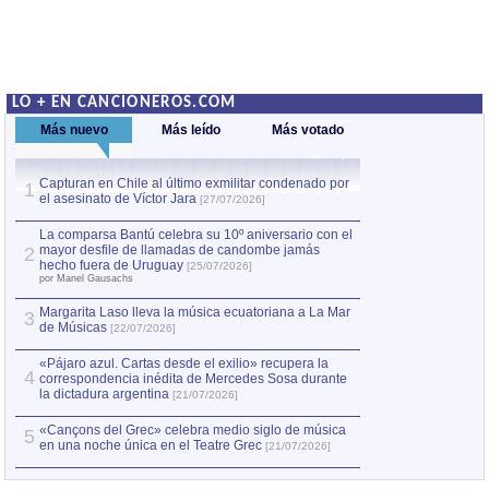
LO + EN CANCIONEROS.COM
Más nuevo
Más leído
Más votado
Capturan en Chile al último exmilitar condenado por
La comparsa Bantú
1
el asesinato de Víctor Jara
mayor desfile de
1
[27/07/2026]
hecho fuera de U
por Manel Gausachs
La comparsa Bantú celebra su 10º aniversario con el
mayor desfile de llamadas de candombe jamás
2
Capturan en Chile
2
hecho fuera de Uruguay
[25/07/2026]
el asesinato de Ví
por Manel Gausachs
Margarita Laso lleva la música ecuatoriana a La Mar
3
de Músicas
[22/07/2026]
«Pájaro azul. Cartas desde el exilio» recupera la
4
correspondencia inédita de Mercedes Sosa durante
la dictadura argentina
[21/07/2026]
«Cançons del Grec» celebra medio siglo de música
5
en una noche única en el Teatre Grec
[21/07/2026]