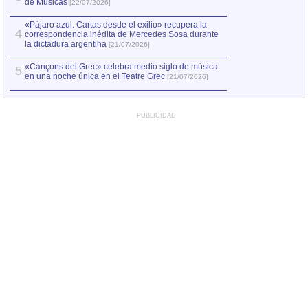
de Músicas
[22/07/2026]
«Pájaro azul. Cartas desde el exilio» recupera la
4
correspondencia inédita de Mercedes Sosa durante
la dictadura argentina
[21/07/2026]
«Cançons del Grec» celebra medio siglo de música
5
en una noche única en el Teatre Grec
[21/07/2026]
PUBLICIDAD