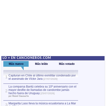
LO + EN CANCIONEROS.COM
Más nuevo
Más leído
Más votado
Capturan en Chile al último exmilitar condenado por
Capturan en Chile
1
1
el asesinato de Víctor Jara
el asesinato de Ví
[27/07/2026]
La comparsa Bantú celebra su 10º aniversario con el
mayor desfile de llamadas de candombe jamás
2
hecho fuera de Uruguay
[25/07/2026]
por Manel Gausachs
Margarita Laso lleva la música ecuatoriana a La Mar
3