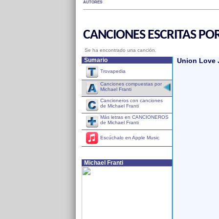
AUTORES
CANCIONES ESCRITAS PO
Se ha encontrado una canción.
Sumario
Union Love 
Trovapedia
Canciones compuestas por
Michael Franti
Cancioneros con canciones
de Michael Franti
Más letras en CANCIONEROS
de Michael Franti
Escúchalo en Apple Music
Michael Franti