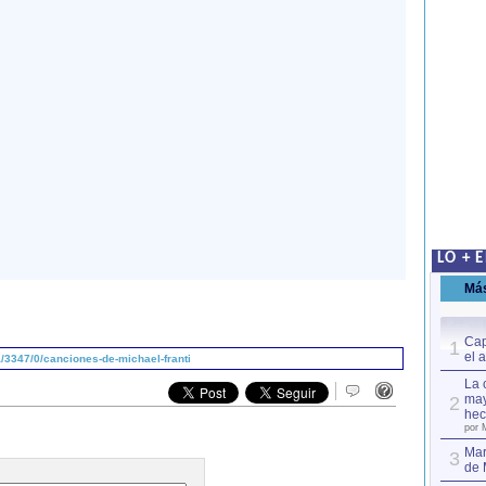
LO + 
Má
Cap
1
el 
/3347/0/canciones-de-michael-franti
La 
may
2
hec
por 
Mar
3
de 