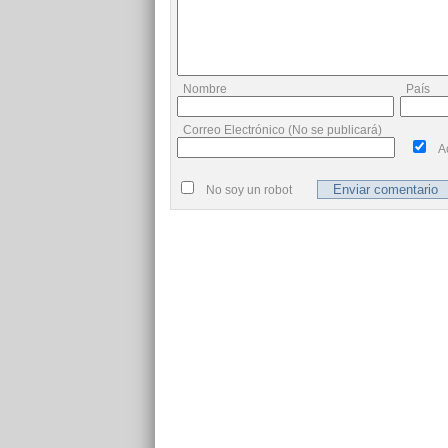
Nombre
País
Correo Electrónico (No se publicará)
A
No soy un robot