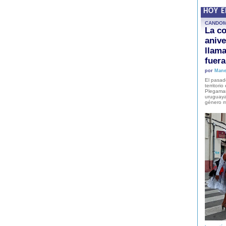
HOY 
CANDO
La co
anive
llam
fuer
por
Mane
El pasad
territori
Plegaman
uruguaya
género m