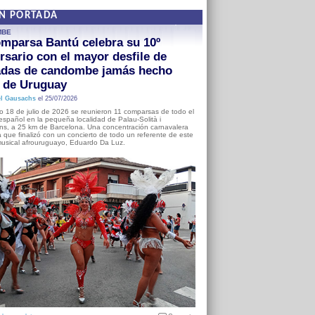
EN PORTADA
MBE
mparsa Bantú celebra su 10º
rsario con el mayor desfile de
adas de candombe jamás hecho
a de Uruguay
l Gausachs
el 25/07/2026
o 18 de julio de 2026 se reunieron 11 comparsas de todo el
o español en la pequeña localidad de Palau-Solità i
s, a 25 km de Barcelona. Una concentración carnavalera
 que finalizó con un concierto de todo un referente de este
usical afrouruguayo, Eduardo Da Luz.