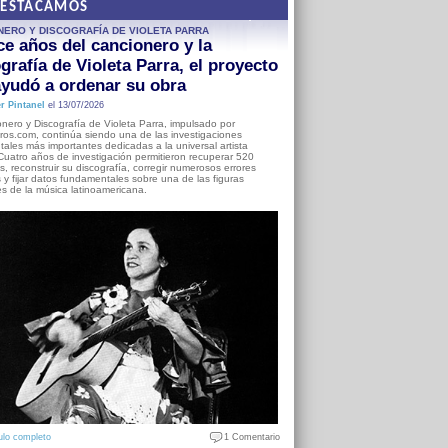
DESTACAMOS
NERO Y DISCOGRAFÍA DE VIOLETA PARRA
e años del cancionero y la
grafía de Violeta Parra, el proyecto
yudó a ordenar su obra
r Pintanel
el 13/07/2026
nero y Discografía de Violeta Parra, impulsado por
ros.com, continúa siendo una de las investigaciones
ales más importantes dedicadas a la universal artista
Cuatro años de investigación permitieron recuperar 520
, reconstruir su discografía, corregir numerosos errores
s y fijar datos fundamentales sobre una de las figuras
es de la música latinoamericana.
ulo completo
1 Comentario