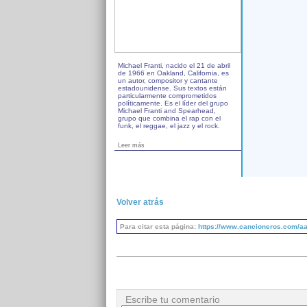
Michael Franti, nacido el 21 de abril
de 1966 en Oakland, California, es
un autor, compositor y cantante
estadounidense. Sus textos están
particularmente comprometidos
políticamente. Es el líder del grupo
Michael Franti and Spearhead,
grupo que combina el rap con el
funk, el reggae, el jazz y el rock.
Leer más
Volver atrás
Para citar esta página:
https://www.cancioneros.com/aa
Escribe tu comentario