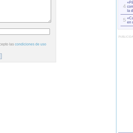
«Pá
4
cor
la 
«Ca
5
en 
PUBLICID
cepto las
condiciones de uso