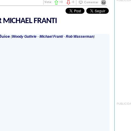
PUBLICID
Vota:
+
0
-
0
Comentar
R MICHAEL FRANTI
Juice
(
Woody Guthrie
-
Michael Franti
-
Rob Wasserman
)
PUBLICID