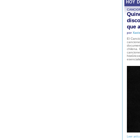
HOY 
CANCIO
Quinc
disco
que a
por
Xavie
El Cancio
cancione
document
chilena. 
canciones
histórico
esencial
Leer artíc