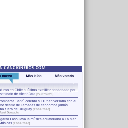
EN CANCIONEROS.COM
s nuevo
Más leído
Más votado
turan en Chile al último exmilitar condenado por
La comparsa Bantú celebra s
asesinato de Víctor Jara
mayor desfile de llamadas
1
[27/07/2026]
hecho fuera de Uruguay
[25
comparsa Bantú celebra su 10º aniversario con el
por Manel Gausachs
or desfile de llamadas de candombe jamás
Capturan en Chile al último
2
ho fuera de Uruguay
[25/07/2026]
el asesinato de Víctor Jara
[
Manel Gausachs
garita Laso lleva la música ecuatoriana a La Mar
Margarita Laso lleva la mús
3
Músicas
de Músicas
[22/07/2026]
[22/07/2026]