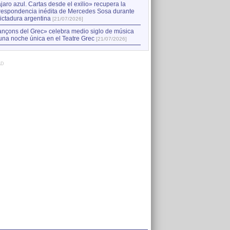
jaro azul. Cartas desde el exilio» recupera la
respondencia inédita de Mercedes Sosa durante
dictadura argentina
[21/07/2026]
nçons del Grec» celebra medio siglo de música
una noche única en el Teatre Grec
[21/07/2026]
AD