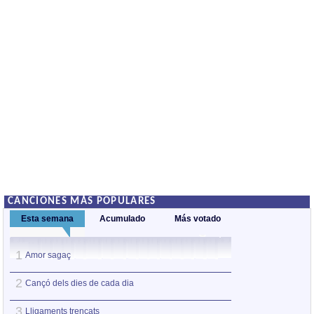
CANCIONES MÁS POPULARES
Esta semana
Acumulado
Más votado
1
1
Amor sagaç
Amor sagaç
2
2
Cançó dels dies de cada dia
Tierra del hielo
3
3
Lligaments trencats
Cançó dels dies 