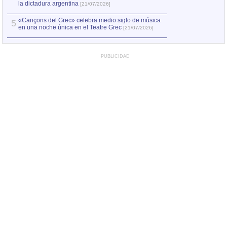
la dictadura argentina
[21/07/2026]
«Cançons del Grec» celebra medio siglo de música
5
en una noche única en el Teatre Grec
[21/07/2026]
PUBLICIDAD