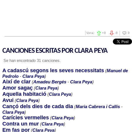
Vota:
+
0
-
0
0
CANCIONES ESCRITAS POR CLARA PEYA
Se han encontrado 31 canciones.
A cadascú segons les seves necessitats
(
Manuel de
Pedrolo
-
Clara Peya
)
Així de clar
(
Amadeu Bergés
-
Clara Peya
)
Amor sagaç
(
Clara Peya
)
Aquella habitació
(
Clara Peya
)
Avui
(
Clara Peya
)
Cançó dels dies de cada dia
(
Maria Cabrera i Callís
-
Clara Peya
)
Carícies vermelles
(
Clara Peya
)
Contra un mur
(
Clara Peya
)
Em fas por
(
Clara Peya
)