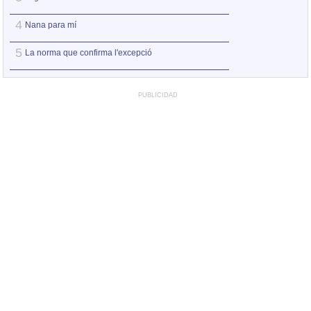
4
4
Nana para mí
Lligaments trenca
5
5
La norma que confirma l'excepció
L'ofici de demà
PUBLICIDAD