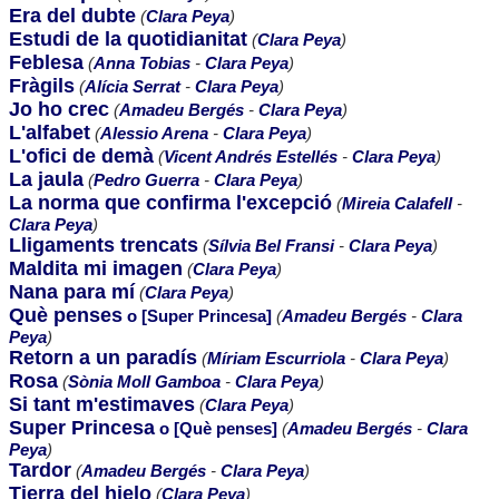
Era del dubte
(
Clara Peya
)
Estudi de la quotidianitat
(
Clara Peya
)
Feblesa
(
Anna Tobias
-
Clara Peya
)
Fràgils
(
Alícia Serrat
-
Clara Peya
)
Jo ho crec
(
Amadeu Bergés
-
Clara Peya
)
L'alfabet
(
Alessio Arena
-
Clara Peya
)
L'ofici de demà
(
Vicent Andrés Estellés
-
Clara Peya
)
La jaula
(
Pedro Guerra
-
Clara Peya
)
La norma que confirma l'excepció
(
Mireia Calafell
-
Clara Peya
)
Lligaments trencats
(
Sílvia Bel Fransi
-
Clara Peya
)
Maldita mi imagen
(
Clara Peya
)
Nana para mí
(
Clara Peya
)
Què penses
o [Super Princesa]
(
Amadeu Bergés
-
Clara
Peya
)
Retorn a un paradís
(
Míriam Escurriola
-
Clara Peya
)
Rosa
(
Sònia Moll Gamboa
-
Clara Peya
)
Si tant m'estimaves
(
Clara Peya
)
Super Princesa
o [Què penses]
(
Amadeu Bergés
-
Clara
Peya
)
Tardor
(
Amadeu Bergés
-
Clara Peya
)
Tierra del hielo
(
Clara Peya
)