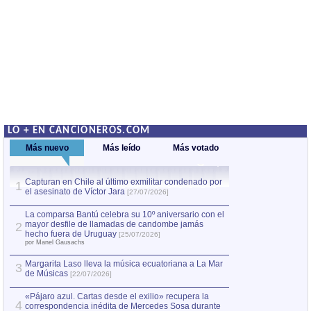
LO + EN CANCIONEROS.COM
Más nuevo
Más leído
Más votado
Capturan en Chile al último exmilitar condenado por
La comparsa Bantú
1
el asesinato de Víctor Jara
mayor desfile de
1
[27/07/2026]
hecho fuera de U
por Manel Gausachs
La comparsa Bantú celebra su 10º aniversario con el
mayor desfile de llamadas de candombe jamás
2
Capturan en Chile
2
hecho fuera de Uruguay
[25/07/2026]
el asesinato de Ví
por Manel Gausachs
Margarita Laso lleva la música ecuatoriana a La Mar
3
de Músicas
[22/07/2026]
«Pájaro azul. Cartas desde el exilio» recupera la
4
correspondencia inédita de Mercedes Sosa durante