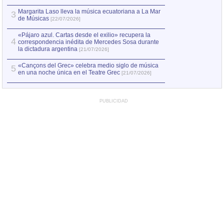
Margarita Laso lleva la música ecuatoriana a La Mar
3
de Músicas
[22/07/2026]
«Pájaro azul. Cartas desde el exilio» recupera la
4
correspondencia inédita de Mercedes Sosa durante
la dictadura argentina
[21/07/2026]
«Cançons del Grec» celebra medio siglo de música
5
en una noche única en el Teatre Grec
[21/07/2026]
PUBLICIDAD