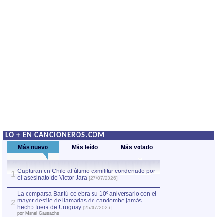
LO + EN CANCIONEROS.COM
Más nuevo
Más leído
Más votado
Capturan en Chile al último exmilitar condenado por
La comparsa Bantú
1
el asesinato de Víctor Jara
mayor desfile de
1
[27/07/2026]
hecho fuera de U
por Manel Gausachs
La comparsa Bantú celebra su 10º aniversario con el
mayor desfile de llamadas de candombe jamás
2
Capturan en Chile
2
hecho fuera de Uruguay
[25/07/2026]
el asesinato de Ví
por Manel Gausachs