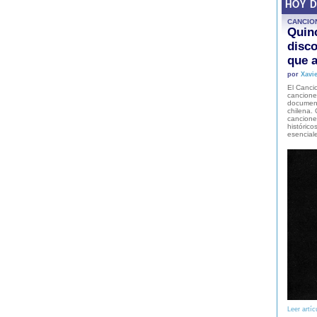
HOY 
CANCIO
Quinc
disco
que a
por
Xavie
El Cancio
cancione
document
chilena. 
canciones
histórico
esencial
Leer artíc