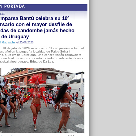
EN PORTADA
MBE
mparsa Bantú celebra su 10º
rsario con el mayor desfile de
adas de candombe jamás hecho
a de Uruguay
l Gausachs
el 25/07/2026
o 18 de julio de 2026 se reunieron 11 comparsas de todo el
o español en la pequeña localidad de Palau-Solità i
s, a 25 km de Barcelona. Una concentración carnavalera
 que finalizó con un concierto de todo un referente de este
usical afrouruguayo, Eduardo Da Luz.