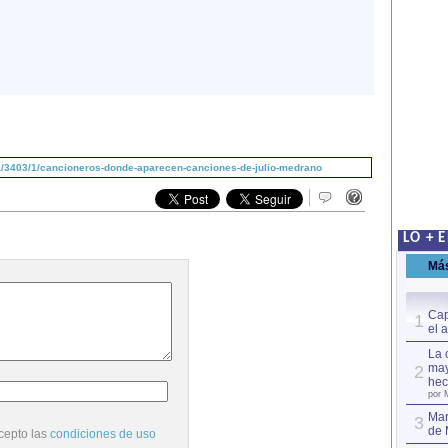
/3403/1/cancioneros-donde-aparecen-canciones-de-julio-medrano
LO + 
Má
Cap
1
el 
La 
may
2
hec
por 
Mar
3
de 
cepto las
condiciones de uso