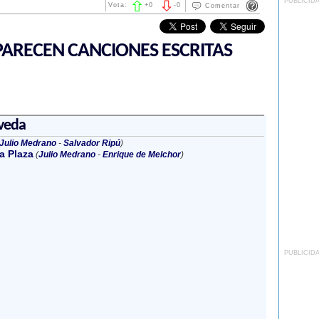
PUBLICID
Vota:
+
0
-
0
Comentar
ARECEN CANCIONES ESCRITAS
veda
Julio Medrano
-
Salvador Ripú
)
a Plaza
(
Julio Medrano
-
Enrique de Melchor
)
PUBLICID