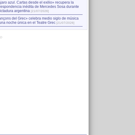
jaro azul. Cartas desde el exilio» recupera la
respondencia inédita de Mercedes Sosa durante
dictadura argentina
[21/07/2026]
nçons del Grec» celebra medio siglo de música
una noche única en el Teatre Grec
[21/07/2026]
AD