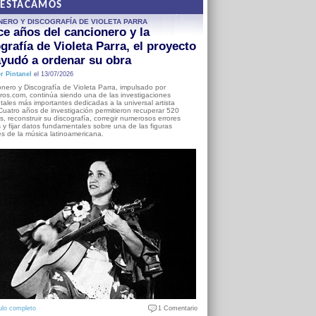
DESTACAMOS
NERO Y DISCOGRAFÍA DE VIOLETA PARRA
e años del cancionero y la
grafía de Violeta Parra, el proyecto
yudó a ordenar su obra
r Pintanel
el 13/07/2026
nero y Discografía de Violeta Parra, impulsado por
ros.com, continúa siendo una de las investigaciones
ales más importantes dedicadas a la universal artista
Cuatro años de investigación permitieron recuperar 520
, reconstruir su discografía, corregir numerosos errores
s y fijar datos fundamentales sobre una de las figuras
es de la música latinoamericana.
ulo completo
1 Comentario