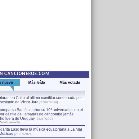
EN CANCIONEROS.COM
s nuevo
Más leído
Más votado
turan en Chile al último exmilitar condenado por
La comparsa Bantú celebra s
asesinato de Víctor Jara
mayor desfile de llamadas
1
[27/07/2026]
hecho fuera de Uruguay
[25
comparsa Bantú celebra su 10º aniversario con el
por Manel Gausachs
or desfile de llamadas de candombe jamás
Capturan en Chile al último
2
ho fuera de Uruguay
[25/07/2026]
el asesinato de Víctor Jara
[
Manel Gausachs
garita Laso lleva la música ecuatoriana a La Mar
Músicas
[22/07/2026]