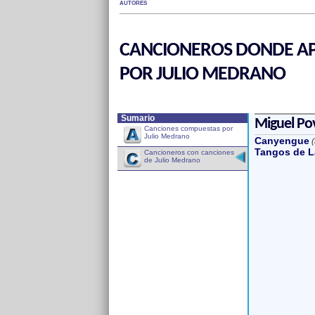
AUTORES
CANCIONEROS DONDE AP
POR JULIO MEDRANO
Sumario
Miguel Po
Canciones compuestas por
Julio Medrano
Canyengue
(
Tangos de L
Cancioneros con canciones
de Julio Medrano