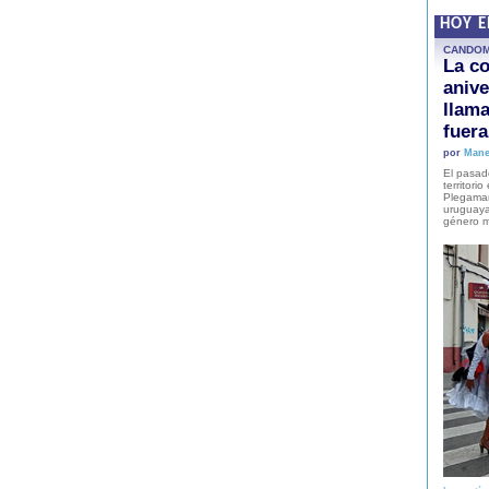
HOY 
CANDO
La co
anive
llam
fuer
por
Mane
El pasad
territori
Plegaman
uruguaya
género m