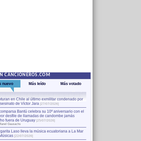
EN CANCIONEROS.COM
s nuevo
Más leído
Más votado
turan en Chile al último exmilitar condenado por
La comparsa Bantú celebra s
asesinato de Víctor Jara
mayor desfile de llamadas
1
[27/07/2026]
hecho fuera de Uruguay
[25
comparsa Bantú celebra su 10º aniversario con el
por Manel Gausachs
or desfile de llamadas de candombe jamás
Capturan en Chile al último
2
ho fuera de Uruguay
[25/07/2026]
el asesinato de Víctor Jara
[
Manel Gausachs
garita Laso lleva la música ecuatoriana a La Mar
Músicas
[22/07/2026]