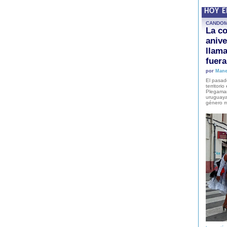
HOY 
CANDO
La co
anive
llam
fuer
por
Mane
El pasad
territori
Plegaman
uruguaya
género m