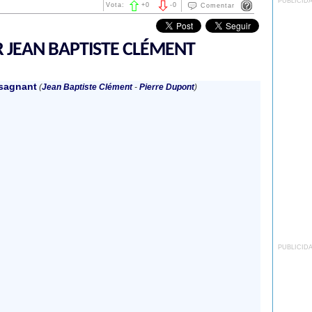
PUBLICID
Vota:
+
0
-
0
Comentar
R JEAN BAPTISTE CLÉMENT
sagnant
(
Jean Baptiste Clément
-
Pierre Dupont
)
PUBLICID