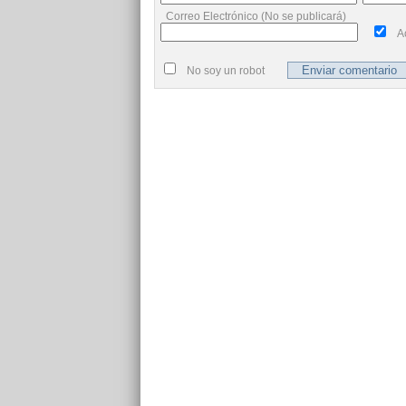
Correo Electrónico (No se publicará)
A
No soy un robot