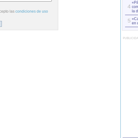
«Pá
4
cor
la 
cepto las
condiciones de uso
«Ca
5
en 
PUBLICID