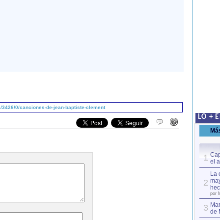
/3426/0/canciones-de-jean-baptiste-clement
LO + 
Má
Cap
1
el 
La 
may
2
hec
por 
Mar
3
de 