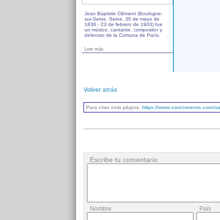
Jean Baptiste Clément (Boulogne-
sur-Seine, Seine, 30 de mayo de
1836 - 23 de febrero de 1903) fue
un músico, cantante, compositor y
defensor de la Comuna de París.
Leer más
Volver atrás
Para citar esta página:
https://www.cancioneros.com/aa
Escribe tu comentario
Nombre
País