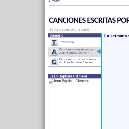
AUTORES
CANCIONES ESCRITAS PO
Se ha encontrado una canción.
Sumario
La setmana 
Trovapedia
Canciones compuestas por
Jean Baptiste Clément
Cancioneros con canciones
de Jean Baptiste Clément
Jean Baptiste Clément