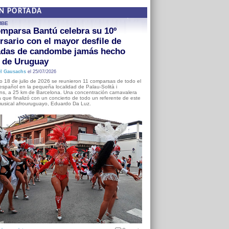
EN PORTADA
MBE
mparsa Bantú celebra su 10º
rsario con el mayor desfile de
adas de candombe jamás hecho
a de Uruguay
l Gausachs
el 25/07/2026
o 18 de julio de 2026 se reunieron 11 comparsas de todo el
o español en la pequeña localidad de Palau-Solità i
s, a 25 km de Barcelona. Una concentración carnavalera
 que finalizó con un concierto de todo un referente de este
usical afrouruguayo, Eduardo Da Luz.