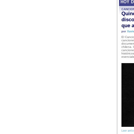
HOY 
CANCIO
Quinc
disco
que a
por
Xavie
El Cancio
cancione
document
chilena. 
canciones
histórico
esencial
Leer artíc