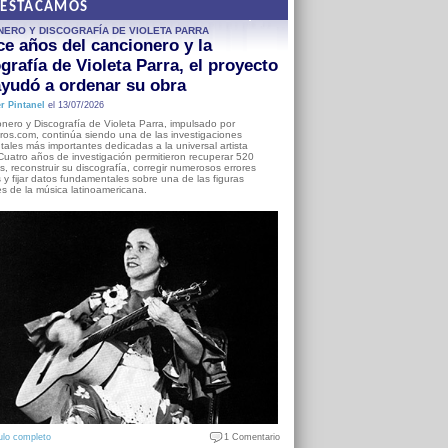
DESTACAMOS
NERO Y DISCOGRAFÍA DE VIOLETA PARRA
e años del cancionero y la
grafía de Violeta Parra, el proyecto
yudó a ordenar su obra
r Pintanel
el 13/07/2026
nero y Discografía de Violeta Parra, impulsado por
ros.com, continúa siendo una de las investigaciones
ales más importantes dedicadas a la universal artista
Cuatro años de investigación permitieron recuperar 520
, reconstruir su discografía, corregir numerosos errores
s y fijar datos fundamentales sobre una de las figuras
es de la música latinoamericana.
ulo completo
1 Comentario