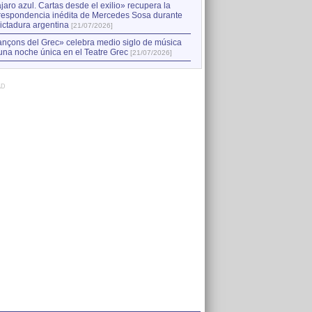
jaro azul. Cartas desde el exilio» recupera la
respondencia inédita de Mercedes Sosa durante
dictadura argentina
[21/07/2026]
nçons del Grec» celebra medio siglo de música
una noche única en el Teatre Grec
[21/07/2026]
AD