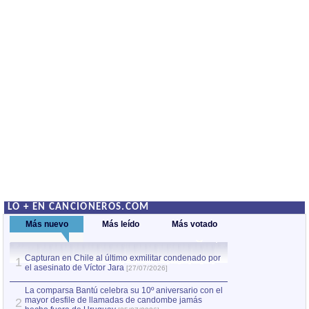
LO + EN CANCIONEROS.COM
Más nuevo
Más leído
Más votado
Capturan en Chile al último exmilitar condenado por
La comparsa Bantú
1
el asesinato de Víctor Jara
mayor desfile de
1
[27/07/2026]
hecho fuera de U
por Manel Gausachs
La comparsa Bantú celebra su 10º aniversario con el
mayor desfile de llamadas de candombe jamás
2
Capturan en Chile