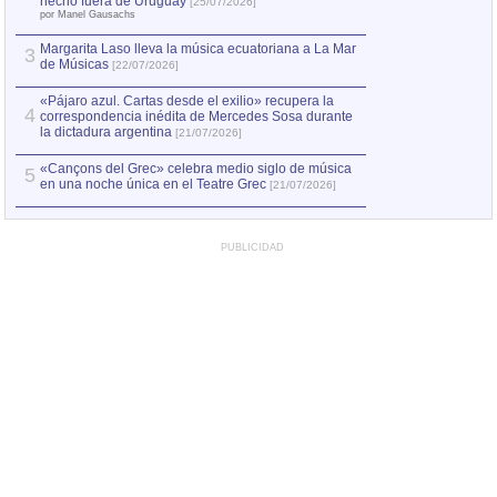
2
hecho fuera de Uruguay
[25/07/2026]
el asesinato de Ví
por Manel Gausachs
Margarita Laso lleva la música ecuatoriana a La Mar
Margarita Laso ll
3
3
de Músicas
de Músicas
[22/07/2026]
[22/07
«Pájaro azul. Cartas desde el exilio» recupera la
4
correspondencia inédita de Mercedes Sosa durante
la dictadura argentina
[21/07/2026]
«Cançons del Grec» celebra medio siglo de música
5
en una noche única en el Teatre Grec
[21/07/2026]
PUBLICIDAD