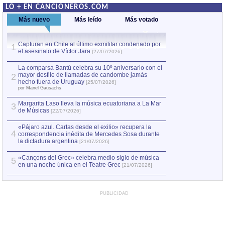
LO + EN CANCIONEROS.COM
Más nuevo
Más leído
Más votado
Capturan en Chile al último exmilitar condenado por
La comparsa Bantú
1
el asesinato de Víctor Jara
mayor desfile de
1
[27/07/2026]
hecho fuera de U
por Manel Gausachs
La comparsa Bantú celebra su 10º aniversario con el
mayor desfile de llamadas de candombe jamás
2
Capturan en Chile
2
hecho fuera de Uruguay
[25/07/2026]
el asesinato de Ví
por Manel Gausachs
Margarita Laso lleva la música ecuatoriana a La Mar
3
de Músicas
[22/07/2026]
«Pájaro azul. Cartas desde el exilio» recupera la
4
correspondencia inédita de Mercedes Sosa durante
la dictadura argentina
[21/07/2026]
«Cançons del Grec» celebra medio siglo de música
5
en una noche única en el Teatre Grec
[21/07/2026]
PUBLICIDAD