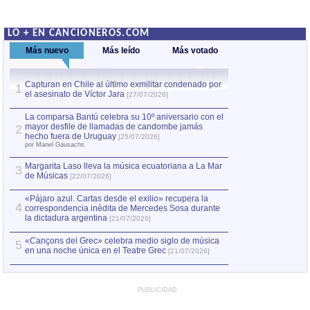
LO + EN CANCIONEROS.COM
Más nuevo
Más leído
Más votado
Capturan en Chile al último exmilitar condenado por
La comparsa Bantú
1
el asesinato de Víctor Jara
mayor desfile de
1
[27/07/2026]
hecho fuera de U
por Manel Gausachs
La comparsa Bantú celebra su 10º aniversario con el
mayor desfile de llamadas de candombe jamás
2
Capturan en Chile
2
hecho fuera de Uruguay
[25/07/2026]
el asesinato de Ví
por Manel Gausachs
Margarita Laso lleva la música ecuatoriana a La Mar
3
de Músicas
[22/07/2026]
«Pájaro azul. Cartas desde el exilio» recupera la
4
correspondencia inédita de Mercedes Sosa durante
la dictadura argentina
[21/07/2026]
«Cançons del Grec» celebra medio siglo de música
5
en una noche única en el Teatre Grec
[21/07/2026]
PUBLICIDAD