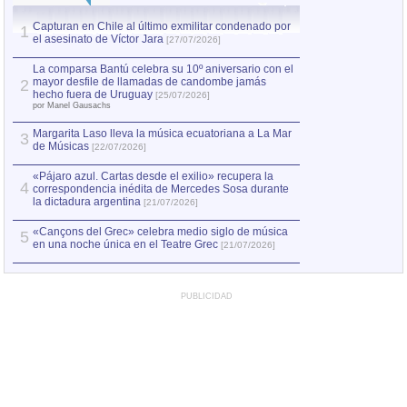
Capturan en Chile al último exmilitar condenado por
Capturan en Chile
1
1
el asesinato de Víctor Jara
el asesinato de Ví
[27/07/2026]
La comparsa Bantú celebra su 10º aniversario con el
mayor desfile de llamadas de candombe jamás
2
hecho fuera de Uruguay
[25/07/2026]
por Manel Gausachs
Margarita Laso lleva la música ecuatoriana a La Mar
3
de Músicas
[22/07/2026]
«Pájaro azul. Cartas desde el exilio» recupera la
4
correspondencia inédita de Mercedes Sosa durante
la dictadura argentina
[21/07/2026]
«Cançons del Grec» celebra medio siglo de música
5
en una noche única en el Teatre Grec
[21/07/2026]
PUBLICIDAD