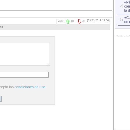
«Pá
4
cor
la 
«Ca
5
[03/01/2019 15:56]
en 
Vota:
+
0
-
0
es
PUBLICID
cepto las
condiciones de uso