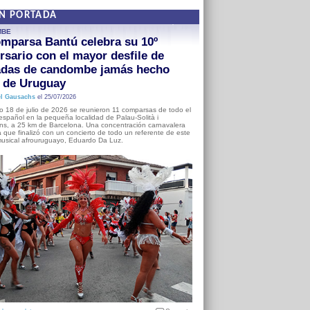
EN PORTADA
MBE
mparsa Bantú celebra su 10º
rsario con el mayor desfile de
adas de candombe jamás hecho
a de Uruguay
l Gausachs
el 25/07/2026
o 18 de julio de 2026 se reunieron 11 comparsas de todo el
o español en la pequeña localidad de Palau-Solità i
s, a 25 km de Barcelona. Una concentración carnavalera
 que finalizó con un concierto de todo un referente de este
usical afrouruguayo, Eduardo Da Luz.