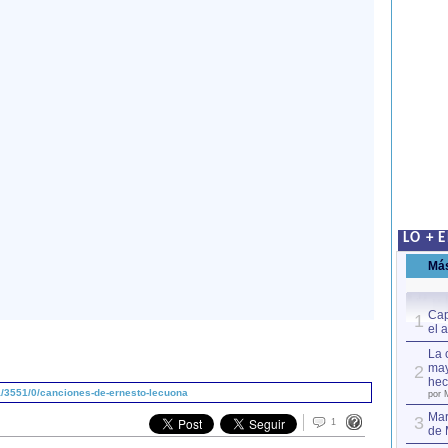
LO + 
Má
Cap
1
el 
La 
may
2
hec
/3551/0/canciones-de-ernesto-lecuona
por 
Mar
3
1
de 