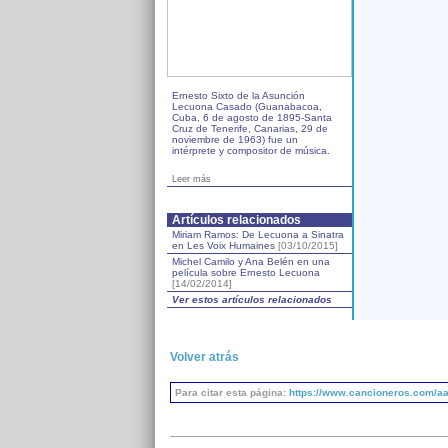
Ernesto Sixto de la Asunción
Lecuona Casado (Guanabacoa,
Cuba, 6 de agosto de 1895-Santa
Cruz de Tenerife, Canarias, 29 de
noviembre de 1963) fue un
intérprete y compositor de música.
Leer más
Artículos relacionados
Miriam Ramos: De Lecuona a Sinatra
en Les Voix Humaines
[03/10/2015]
Michel Camilo y Ana Belén en una
película sobre Ernesto Lecuona
[14/02/2014]
Ver estos artículos relacionados
Volver atrás
Para citar esta página:
https://www.cancioneros.com/aa