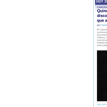
HOY 
CANCIO
Quinc
disco
que a
por
Xavie
El Cancio
cancione
document
chilena. 
canciones
histórico
esencial
Leer artíc