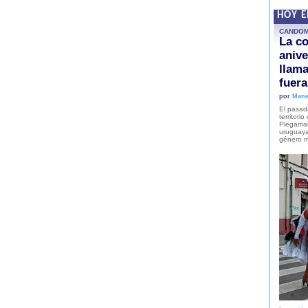
HOY 
CANDO
La co
anive
llam
fuer
por
Mane
El pasad
territori
Plegaman
uruguaya
género m