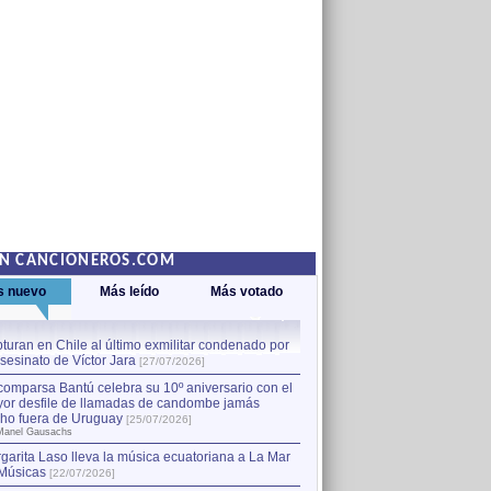
EN CANCIONEROS.COM
s nuevo
Más leído
Más votado
turan en Chile al último exmilitar condenado por
La comparsa Bantú celebra s
asesinato de Víctor Jara
mayor desfile de llamadas
1
[27/07/2026]
hecho fuera de Uruguay
[25
comparsa Bantú celebra su 10º aniversario con el
por Manel Gausachs
or desfile de llamadas de candombe jamás
Capturan en Chile al último
2
ho fuera de Uruguay
[25/07/2026]
el asesinato de Víctor Jara
[
Manel Gausachs
garita Laso lleva la música ecuatoriana a La Mar
Músicas
[22/07/2026]