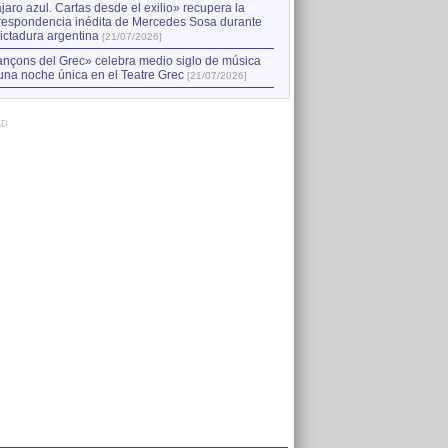
jaro azul. Cartas desde el exilio» recupera la
respondencia inédita de Mercedes Sosa durante
dictadura argentina
[21/07/2026]
nçons del Grec» celebra medio siglo de música
una noche única en el Teatre Grec
[21/07/2026]
AD