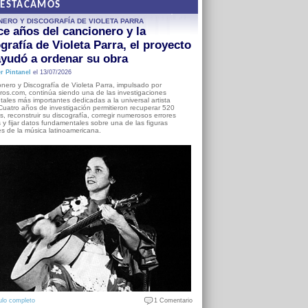
DESTACAMOS
NERO Y DISCOGRAFÍA DE VIOLETA PARRA
e años del cancionero y la
grafía de Violeta Parra, el proyecto
yudó a ordenar su obra
r Pintanel
el 13/07/2026
nero y Discografía de Violeta Parra, impulsado por
ros.com, continúa siendo una de las investigaciones
ales más importantes dedicadas a la universal artista
Cuatro años de investigación permitieron recuperar 520
, reconstruir su discografía, corregir numerosos errores
s y fijar datos fundamentales sobre una de las figuras
es de la música latinoamericana.
ulo completo
1 Comentario