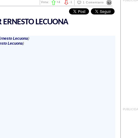
PUBLICID
Vota:
+
4
-
1
1 Comentario
R ERNESTO LECUONA
rnesto Lecuona
)
esto Lecuona
)
PUBLICID