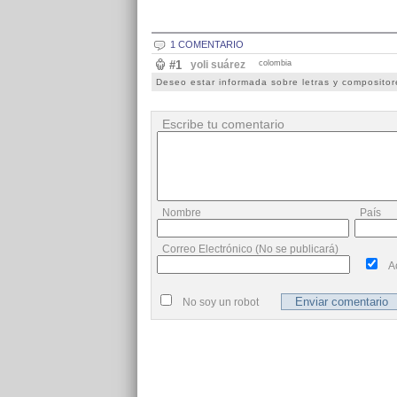
1 COMENTARIO
#1
yoli suárez
colombia
Deseo estar informada sobre letras y compositor
Escribe tu comentario
Nombre
País
Correo Electrónico (No se publicará)
A
No soy un robot