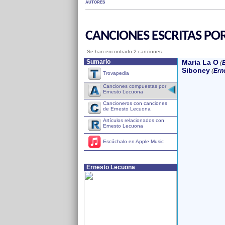
AUTORES
CANCIONES ESCRITAS PO
Se han encontrado 2 canciones.
Sumario
Maria La O
(
E
Siboney
(
Ern
Trovapedia
Canciones compuestas por
Ernesto Lecuona
Cancioneros con canciones
de Ernesto Lecuona
Artículos relacionados con
Ernesto Lecuona
Escúchalo en Apple Music
Ernesto Lecuona