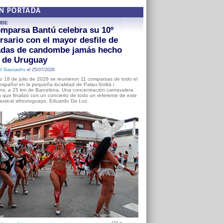
EN PORTADA
MBE
mparsa Bantú celebra su 10º
rsario con el mayor desfile de
adas de candombe jamás hecho
a de Uruguay
l Gausachs
el 25/07/2026
o 18 de julio de 2026 se reunieron 11 comparsas de todo el
o español en la pequeña localidad de Palau-Solità i
s, a 25 km de Barcelona. Una concentración carnavalera
 que finalizó con un concierto de todo un referente de este
usical afrouruguayo, Eduardo Da Luz.