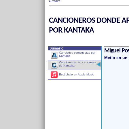
AUTORES
CANCIONEROS DONDE AP
POR KANTAKA
Sumario
Miguel Po
Canciones compuestas por
Kantaka
Metío en un 
Cancioneros con canciones
de Kantaka
Escúchalo en Apple Music