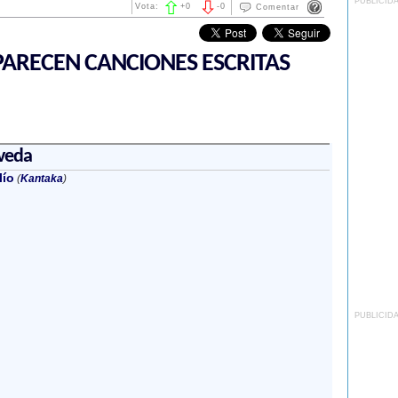
PUBLICID
Vota:
+
0
-
0
Comentar
ARECEN CANCIONES ESCRITAS
veda
lío
(
Kantaka
)
PUBLICID