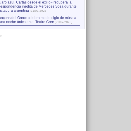
jaro azul. Cartas desde el exilio» recupera la
respondencia inédita de Mercedes Sosa durante
dictadura argentina
[21/07/2026]
nçons del Grec» celebra medio siglo de música
una noche única en el Teatre Grec
[21/07/2026]
AD