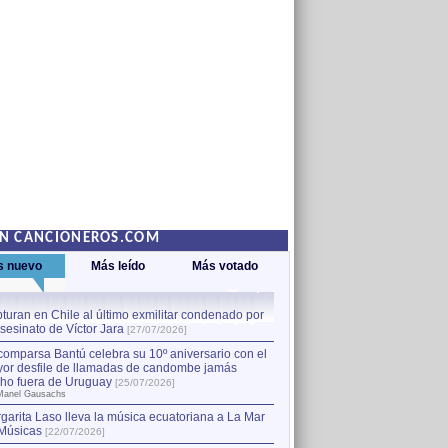
EN CANCIONEROS.COM
s nuevo
Más leído
Más votado
turan en Chile al último exmilitar condenado por
La comparsa Bantú celebra s
asesinato de Víctor Jara
mayor desfile de llamadas
1
[27/07/2026]
hecho fuera de Uruguay
[25
comparsa Bantú celebra su 10º aniversario con el
por Manel Gausachs
or desfile de llamadas de candombe jamás
Capturan en Chile al último
2
ho fuera de Uruguay
[25/07/2026]
el asesinato de Víctor Jara
[
Manel Gausachs
garita Laso lleva la música ecuatoriana a La Mar
Músicas
[22/07/2026]