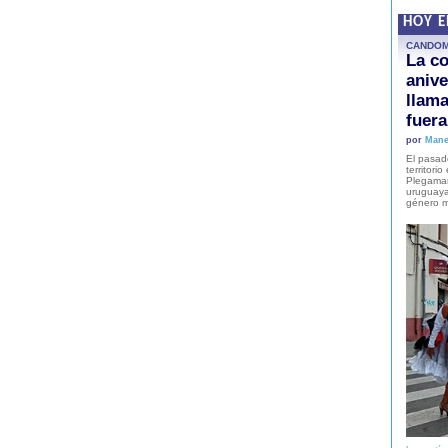
HOY 
CANDO
La co
anive
llam
fuer
por
Mane
El pasad
territori
Plegaman
uruguaya
género m