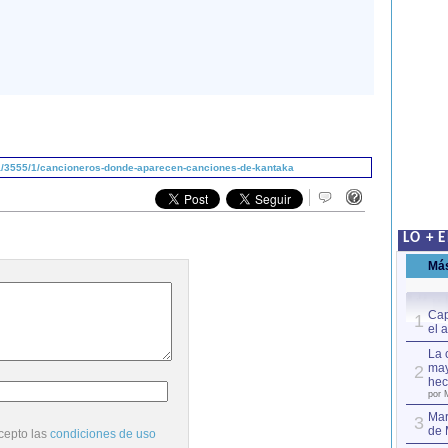
a/3555/1/cancioneros-donde-aparecen-canciones-de-kantaka
LO + 
Má
Cap
1
el 
La 
may
2
hec
por 
Mar
3
de 
cepto las
condiciones de uso