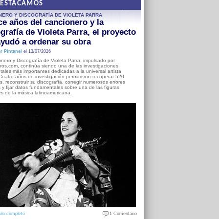
DESTACAMOS
NERO Y DISCOGRAFÍA DE VIOLETA PARRA
e años del cancionero y la
grafía de Violeta Parra, el proyecto
yudó a ordenar su obra
r Pintanel
el 13/07/2026
nero y Discografía de Violeta Parra, impulsado por
ros.com, continúa siendo una de las investigaciones
ales más importantes dedicadas a la universal artista
Cuatro años de investigación permitieron recuperar 520
, reconstruir su discografía, corregir numerosos errores
s y fijar datos fundamentales sobre una de las figuras
es de la música latinoamericana.
ulo completo
1 Comentario