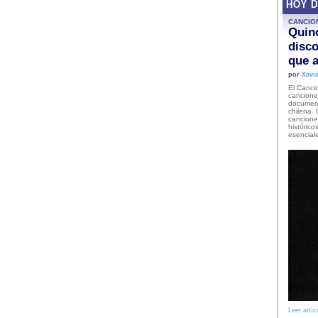
HOY 
CANCIO
Quinc
disco
que a
por
Xavie
El Cancio
cancione
document
chilena. 
canciones
histórico
esencial
Leer artíc