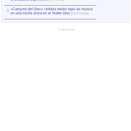
«Cançons del Grec» celebra medio siglo de música
5
en una noche única en el Teatre Grec
[21/07/2026]
PUBLICIDAD