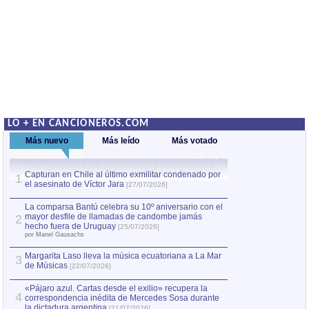
LO + EN CANCIONEROS.COM
Más nuevo
Más leído
Más votado
Capturan en Chile al último exmilitar condenado por
La comparsa Bantú
1
el asesinato de Víctor Jara
mayor desfile de
1
[27/07/2026]
hecho fuera de U
por Manel Gausachs
La comparsa Bantú celebra su 10º aniversario con el
mayor desfile de llamadas de candombe jamás
2
Capturan en Chile
2
hecho fuera de Uruguay
[25/07/2026]
el asesinato de Ví
por Manel Gausachs
Margarita Laso lleva la música ecuatoriana a La Mar
3
de Músicas
[22/07/2026]
«Pájaro azul. Cartas desde el exilio» recupera la
4
correspondencia inédita de Mercedes Sosa durante
la dictadura argentina
[21/07/2026]