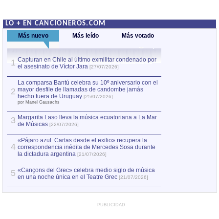
LO + EN CANCIONEROS.COM
Más nuevo
Más leído
Más votado
Capturan en Chile al último exmilitar condenado por
La comparsa Bantú
1
el asesinato de Víctor Jara
mayor desfile de
1
[27/07/2026]
hecho fuera de U
por Manel Gausachs
La comparsa Bantú celebra su 10º aniversario con el
mayor desfile de llamadas de candombe jamás
2
Capturan en Chile
2
hecho fuera de Uruguay
[25/07/2026]
el asesinato de Ví
por Manel Gausachs
Margarita Laso lleva la música ecuatoriana a La Mar
Margarita Laso ll
3
3
de Músicas
de Músicas
[22/07/2026]
[22/07
«Pájaro azul. Cartas desde el exilio» recupera la
4
correspondencia inédita de Mercedes Sosa durante
la dictadura argentina
[21/07/2026]
«Cançons del Grec» celebra medio siglo de música
5
en una noche única en el Teatre Grec
[21/07/2026]
PUBLICIDAD