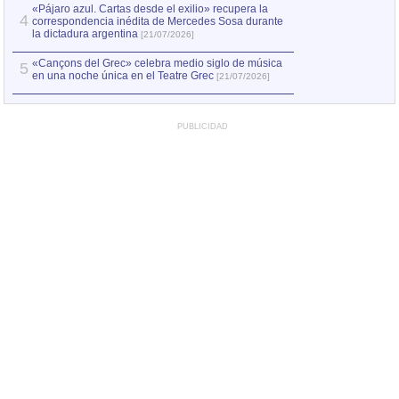
«Pájaro azul. Cartas desde el exilio» recupera la
4
correspondencia inédita de Mercedes Sosa durante
la dictadura argentina
[21/07/2026]
«Cançons del Grec» celebra medio siglo de música
5
en una noche única en el Teatre Grec
[21/07/2026]
PUBLICIDAD