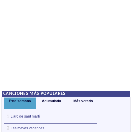
CANCIONES MÁS POPULARES
Esta semana
Acumulado
Más votado
1
1
L'arc de sant martí
M'aclame a tu
2
2
Les meves vacances
Assaig de càntic 