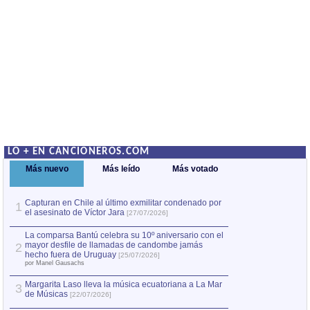
LO + EN CANCIONEROS.COM
Más nuevo
Más leído
Más votado
Capturan en Chile al último exmilitar condenado por
La comparsa Bantú
1
el asesinato de Víctor Jara
mayor desfile de
1
[27/07/2026]
hecho fuera de U
por Manel Gausachs
La comparsa Bantú celebra su 10º aniversario con el
mayor desfile de llamadas de candombe jamás
2
Capturan en Chile
2
hecho fuera de Uruguay
[25/07/2026]
el asesinato de Ví
por Manel Gausachs
Margarita Laso lleva la música ecuatoriana a La Mar
3
de Músicas
[22/07/2026]