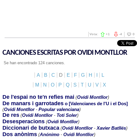
Vota:
+
1
-
4
0
CANCIONES ESCRITAS POR OVIDI MONTLLOR
Se han encontrado 124 canciones.
A
B
C
D
E
F
G
H
I
L
M
N
O
P
Q
S
T
U
V
X
De l'espai no te'n refies mai
(
Ovidi Montllor
)
De manars i garrotades
o [Valencianes de l'U i el Dos]
(
Ovidi Montllor
-
Popular valenciana
)
De res
(
Ovidi Montllor
-
Toti Soler
)
Desesperacions
(
Ovidi Montllor
)
Diccionari de butxaca
(
Ovidi Montllor
-
Xavier Batllés
)
Dos anònims
(
Anónimo
-
Ovidi Montllor
)