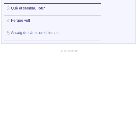
3
3
Què et sembla, Toti?
Homenatge a Ter
4
4
Perquè vull
La fera ferotge
5
5
Assaig de càntic en el temple
Perquè vull
PUBLICIDAD