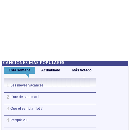
CANCIONES MÁS POPULARES
Esta semana
Acumulado
Más votado
1
1
Les meves vacances
M'aclame a tu
2
2
L'arc de sant martí
Assaig de càntic 
3
3
Què et sembla, Toti?
Homenatge a Ter
4
4
Perquè vull
La fera ferotge