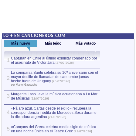
LO + EN CANCIONEROS.COM
Más nuevo
Más leído
Más votado
Capturan en Chile al último exmilitar condenado por
La comparsa Bantú
1
el asesinato de Víctor Jara
mayor desfile de
1
[27/07/2026]
hecho fuera de U
por Manel Gausachs
La comparsa Bantú celebra su 10º aniversario con el
mayor desfile de llamadas de candombe jamás
2
Capturan en Chile
2
hecho fuera de Uruguay
[25/07/2026]
el asesinato de Ví
por Manel Gausachs
Margarita Laso lleva la música ecuatoriana a La Mar
3
de Músicas
[22/07/2026]
«Pájaro azul. Cartas desde el exilio» recupera la
4
correspondencia inédita de Mercedes Sosa durante
la dictadura argentina
[21/07/2026]
«Cançons del Grec» celebra medio siglo de música
5
en una noche única en el Teatre Grec
[21/07/2026]