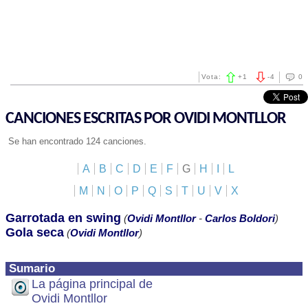
Vota:
+
1
-
4
0
CANCIONES ESCRITAS POR OVIDI MONTLLOR
Se han encontrado 124 canciones.
A
B
C
D
E
F
G
H
I
L
M
N
O
P
Q
S
T
U
V
X
Garrotada en swing
(
Ovidi Montllor
-
Carlos Boldori
)
Gola seca
(
Ovidi Montllor
)
Sumario
La página principal de
Ovidi Montllor