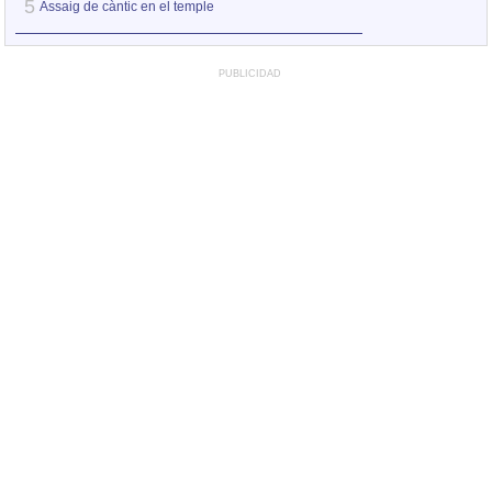
5
5
Assaig de càntic en el temple
Perquè vull
PUBLICIDAD