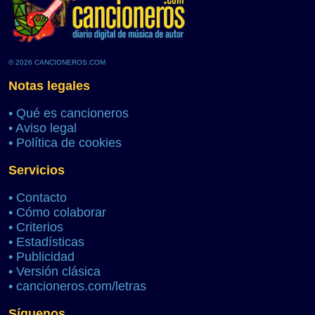
© 2026 CANCIONEROS.COM
Notas legales
•
Qué es cancioneros
•
Aviso legal
•
Política de cookies
Servicios
•
Contacto
•
Cómo colaborar
•
Criterios
•
Estadísticas
•
Publicidad
•
Versión clásica
•
cancioneros.com/letras
Síguenos