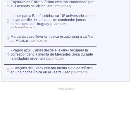
Capturan en Chile al último exmilitar condenado por
La comparsa Bantú
1
el asesinato de Víctor Jara
mayor desfile de
1
[27/07/2026]
hecho fuera de U
por Manel Gausachs
La comparsa Bantú celebra su 10º aniversario con el
mayor desfile de llamadas de candombe jamás
2
Capturan en Chile
2
hecho fuera de Uruguay
[25/07/2026]
el asesinato de Ví
por Manel Gausachs
Margarita Laso lleva la música ecuatoriana a La Mar
3
de Músicas
[22/07/2026]
«Pájaro azul. Cartas desde el exilio» recupera la
4
correspondencia inédita de Mercedes Sosa durante
la dictadura argentina
[21/07/2026]
«Cançons del Grec» celebra medio siglo de música
5
en una noche única en el Teatre Grec
[21/07/2026]
PUBLICIDAD