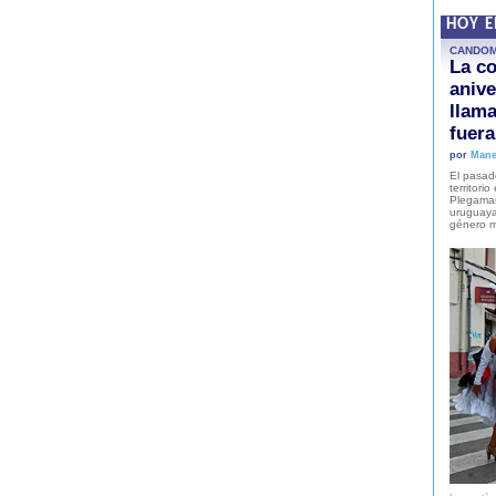
HOY 
CANDO
La co
anive
llam
fuer
por
Mane
El pasad
territori
Plegaman
uruguaya
género m