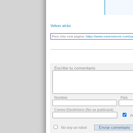
Volver atrás
Para citar esta página:
https://www.cancioneros.com/aa
Escribe tu comentario
Nombre
País
Correo Electrónico (No se publicará)
A
No soy un robot