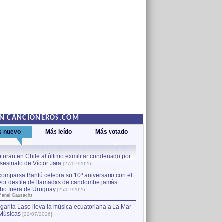
EN CANCIONEROS.COM
s nuevo
Más leído
Más votado
turan en Chile al último exmilitar condenado por
La comparsa Bantú celebra s
asesinato de Víctor Jara
mayor desfile de llamadas
1
[27/07/2026]
hecho fuera de Uruguay
[25
comparsa Bantú celebra su 10º aniversario con el
por Manel Gausachs
or desfile de llamadas de candombe jamás
Capturan en Chile al último
2
ho fuera de Uruguay
[25/07/2026]
el asesinato de Víctor Jara
[
Manel Gausachs
garita Laso lleva la música ecuatoriana a La Mar
Músicas
[22/07/2026]