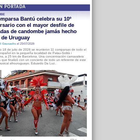
EN PORTADA
MBE
mparsa Bantú celebra su 10º
rsario con el mayor desfile de
adas de candombe jamás hecho
a de Uruguay
l Gausachs
el 25/07/2026
o 18 de julio de 2026 se reunieron 11 comparsas de todo el
o español en la pequeña localidad de Palau-Solità i
s, a 25 km de Barcelona. Una concentración carnavalera
 que finalizó con un concierto de todo un referente de este
usical afrouruguayo, Eduardo Da Luz.