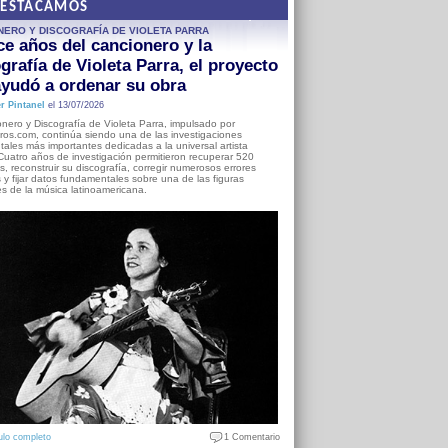
DESTACAMOS
NERO Y DISCOGRAFÍA DE VIOLETA PARRA
e años del cancionero y la
grafía de Violeta Parra, el proyecto
yudó a ordenar su obra
r Pintanel
el 13/07/2026
nero y Discografía de Violeta Parra, impulsado por
ros.com, continúa siendo una de las investigaciones
ales más importantes dedicadas a la universal artista
Cuatro años de investigación permitieron recuperar 520
, reconstruir su discografía, corregir numerosos errores
s y fijar datos fundamentales sobre una de las figuras
es de la música latinoamericana.
ulo completo
1 Comentario