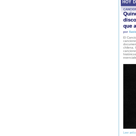
HOY 
CANCIO
Quinc
disco
que a
por
Xavie
El Cancio
cancione
document
chilena. 
canciones
histórico
esencial
Leer artíc