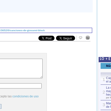
/3652/0/canciones-de-giovanni-block
LO + 
Má
Cap
1
el 
La 
may
2
hec
cepto las
condiciones de uso
por 
Mar
3
de 