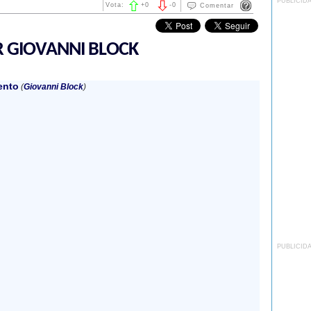
PUBLICID
Vota:
+
0
-
0
Comentar
R GIOVANNI BLOCK
ento
(
Giovanni Block
)
PUBLICID