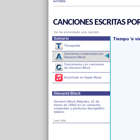
AUTORES
CANCIONES ESCRITAS PO
Se ha encontrado una canción.
Sumario
Tiempo 'e vi
Trovapedia
Canciones compuestas por
Giovanni Block
Cancioneros con canciones
de Giovanni Block
Escúchalo en Apple Music
Giovanni Block
Giovanni Block (Nápoles, 21 de
marzo de 1984) es un cantautor,
compositor y productor discográfico
italiano.
Leer más