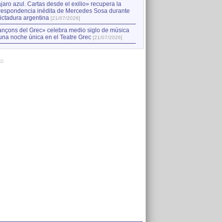
jaro azul. Cartas desde el exilio» recupera la
respondencia inédita de Mercedes Sosa durante
dictadura argentina
[21/07/2026]
nçons del Grec» celebra medio siglo de música
una noche única en el Teatre Grec
[21/07/2026]
AD