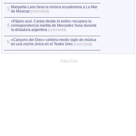
Margarita Laso lleva la música ecuatoriana a La Mar
3
de Músicas
[22/07/2026]
«Pájaro azul. Cartas desde el exilio» recupera la
4
correspondencia inédita de Mercedes Sosa durante
la dictadura argentina
[21/07/2026]
«Cançons del Grec» celebra medio siglo de música
5
en una noche única en el Teatre Grec
[21/07/2026]
PUBLICIDAD