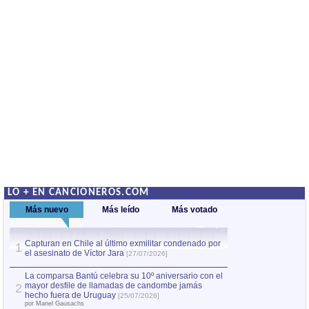
LO + EN CANCIONEROS.COM
Más nuevo
Más leído
Más votado
Capturan en Chile al último exmilitar condenado por
La comparsa Bantú
1
el asesinato de Víctor Jara
mayor desfile de
1
[27/07/2026]
hecho fuera de U
por Manel Gausachs
La comparsa Bantú celebra su 10º aniversario con el
mayor desfile de llamadas de candombe jamás
2
Capturan en Chile
2
hecho fuera de Uruguay
[25/07/2026]
el asesinato de Ví
por Manel Gausachs