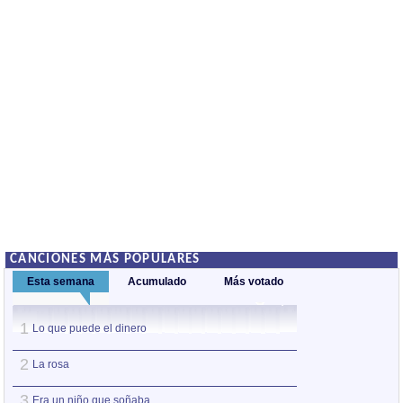
CANCIONES MÁS POPULARES
Esta semana
Acumulado
Más votado
1
1
Lo que puede el dinero
Érase una vez
2
2
La rosa
Lo que puede el 
3
3
Era un niño que soñaba
Palabras para Jul