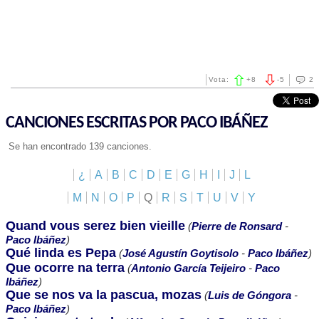
Vota:
+
8
-
5
2
CANCIONES ESCRITAS POR PACO IBÁÑEZ
Se han encontrado 139 canciones.
¿
A
B
C
D
E
G
H
I
J
L
M
N
O
P
Q
R
S
T
U
V
Y
Quand vous serez bien vieille
(
Pierre de Ronsard
-
Paco Ibáñez
)
Qué linda es Pepa
(
José Agustín Goytisolo
-
Paco Ibáñez
)
Que ocorre na terra
(
Antonio García Teijeiro
-
Paco
Ibáñez
)
Que se nos va la pascua, mozas
(
Luis de Góngora
-
Paco Ibáñez
)