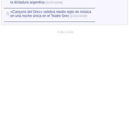
la dictadura argentina
[21/07/2026]
«Cançons del Grec» celebra medio siglo de música
5
en una noche única en el Teatre Grec
[21/07/2026]
PUBLICIDAD