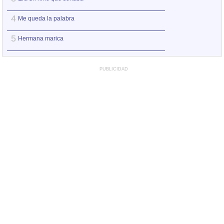
4
4
Me queda la palabra
La poesía es un 
5
5
Hermana marica
Juventud divino t
PUBLICIDAD