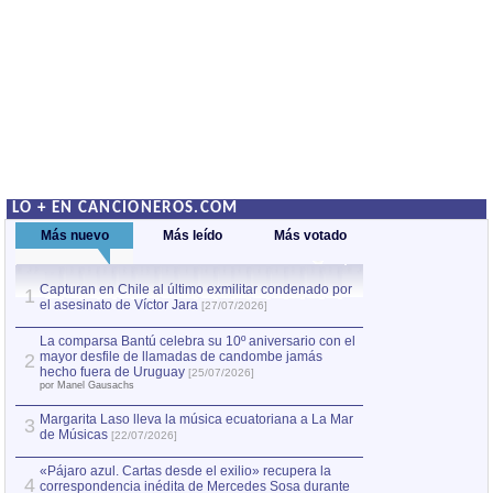
LO + EN CANCIONEROS.COM
Más nuevo
Más leído
Más votado
Capturan en Chile al último exmilitar condenado por
La comparsa Bantú
1
el asesinato de Víctor Jara
mayor desfile de
1
[27/07/2026]
hecho fuera de U
por Manel Gausachs
La comparsa Bantú celebra su 10º aniversario con el
mayor desfile de llamadas de candombe jamás
2
Capturan en Chile
2
hecho fuera de Uruguay
[25/07/2026]
el asesinato de Ví
por Manel Gausachs
Margarita Laso lleva la música ecuatoriana a La Mar
3
de Músicas
[22/07/2026]
«Pájaro azul. Cartas desde el exilio» recupera la
4
correspondencia inédita de Mercedes Sosa durante