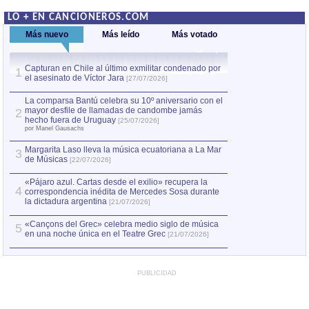
LO + EN CANCIONEROS.COM
Más nuevo
Más leído
Más votado
Capturan en Chile al último exmilitar condenado por
La comparsa Bantú
1
el asesinato de Víctor Jara
mayor desfile de
1
[27/07/2026]
hecho fuera de U
por Manel Gausachs
La comparsa Bantú celebra su 10º aniversario con el
mayor desfile de llamadas de candombe jamás
2
Capturan en Chile
2
hecho fuera de Uruguay
[25/07/2026]
el asesinato de Ví
por Manel Gausachs
Margarita Laso lleva la música ecuatoriana a La Mar
3
de Músicas
[22/07/2026]
«Pájaro azul. Cartas desde el exilio» recupera la
4
correspondencia inédita de Mercedes Sosa durante
la dictadura argentina
[21/07/2026]
«Cançons del Grec» celebra medio siglo de música
5
en una noche única en el Teatre Grec
[21/07/2026]
PUBLICIDAD