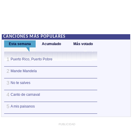
CANCIONES MÁS POPULARES
Esta semana
Acumulado
Más votado
1
1
Puerto Rico, Puerto Pobre
Puerto Rico, Pue
2
2
Mande Mandela
Amiga no te mue
3
3
No te salves
No te salves
4
4
Canto de carnaval
Zampoña, queja d
5
5
A mis paisanos
Sincero positivo
PUBLICIDAD