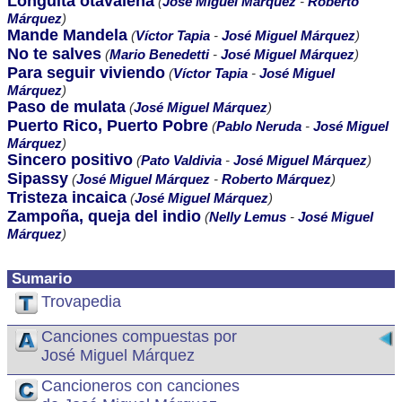
Longuita otavaleña
(
José Miguel Márquez
-
Roberto
Márquez
)
Mande Mandela
(
Víctor Tapia
-
José Miguel Márquez
)
No te salves
(
Mario Benedetti
-
José Miguel Márquez
)
Para seguir viviendo
(
Víctor Tapia
-
José Miguel
Márquez
)
Paso de mulata
(
José Miguel Márquez
)
Puerto Rico, Puerto Pobre
(
Pablo Neruda
-
José Miguel
Márquez
)
Sincero positivo
(
Pato Valdivia
-
José Miguel Márquez
)
Sipassy
(
José Miguel Márquez
-
Roberto Márquez
)
Tristeza incaica
(
José Miguel Márquez
)
Zampoña, queja del indio
(
Nelly Lemus
-
José Miguel
Márquez
)
Sumario
Trovapedia
Canciones compuestas por
José Miguel Márquez
Cancioneros con canciones