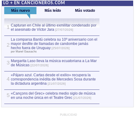
LO + EN CANCIONEROS.COM
Más nuevo
Más leído
Más votado
Capturan en Chile al último exmilitar condenado por
La comparsa Bantú
1
el asesinato de Víctor Jara
mayor desfile de
1
[27/07/2026]
hecho fuera de U
por Manel Gausachs
La comparsa Bantú celebra su 10º aniversario con el
mayor desfile de llamadas de candombe jamás
2
Capturan en Chile
2
hecho fuera de Uruguay
[25/07/2026]
el asesinato de Ví
por Manel Gausachs
Margarita Laso lleva la música ecuatoriana a La Mar
Margarita Laso ll
3
3
de Músicas
de Músicas
[22/07/2026]
[22/07
«Pájaro azul. Cartas desde el exilio» recupera la
4
correspondencia inédita de Mercedes Sosa durante
la dictadura argentina
[21/07/2026]
«Cançons del Grec» celebra medio siglo de música
5
en una noche única en el Teatre Grec
[21/07/2026]
PUBLICIDAD