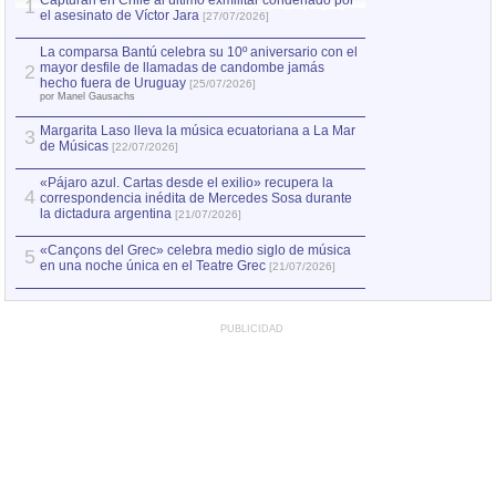
Capturan en Chile al último exmilitar condenado por
La comparsa Bantú
1
el asesinato de Víctor Jara
mayor desfile de
1
[27/07/2026]
hecho fuera de U
por Manel Gausachs
La comparsa Bantú celebra su 10º aniversario con el
mayor desfile de llamadas de candombe jamás
2
Capturan en Chile
2
hecho fuera de Uruguay
[25/07/2026]
el asesinato de Ví
por Manel Gausachs
Margarita Laso lleva la música ecuatoriana a La Mar
3
de Músicas
[22/07/2026]
«Pájaro azul. Cartas desde el exilio» recupera la
4
correspondencia inédita de Mercedes Sosa durante
la dictadura argentina
[21/07/2026]
«Cançons del Grec» celebra medio siglo de música
5
en una noche única en el Teatre Grec
[21/07/2026]
PUBLICIDAD