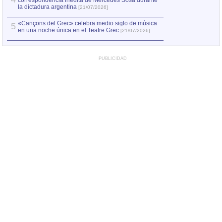
correspondencia inédita de Mercedes Sosa durante
la dictadura argentina
[21/07/2026]
«Cançons del Grec» celebra medio siglo de música
5
en una noche única en el Teatre Grec
[21/07/2026]
PUBLICIDAD