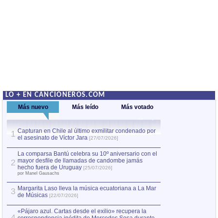
LO + EN CANCIONEROS.COM
Más nuevo
Más leído
Más votado
Capturan en Chile al último exmilitar condenado por
La comparsa Bantú
1
el asesinato de Víctor Jara
mayor desfile de
1
[27/07/2026]
hecho fuera de U
por Manel Gausachs
La comparsa Bantú celebra su 10º aniversario con el
mayor desfile de llamadas de candombe jamás
2
Capturan en Chile
2
hecho fuera de Uruguay
[25/07/2026]
el asesinato de Ví
por Manel Gausachs
Margarita Laso lleva la música ecuatoriana a La Mar
Margarita Laso ll
3
3
de Músicas
de Músicas
[22/07/2026]
[22/07
«Pájaro azul. Cartas desde el exilio» recupera la
4