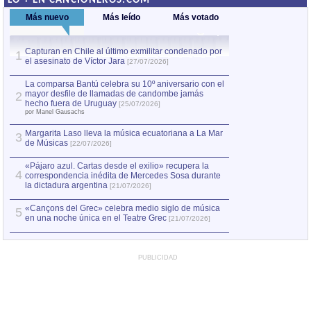
LO + EN CANCIONEROS.COM
Más nuevo
Más leído
Más votado
Capturan en Chile al último exmilitar condenado por
La comparsa Bantú
1
el asesinato de Víctor Jara
mayor desfile de
1
[27/07/2026]
hecho fuera de U
por Manel Gausachs
La comparsa Bantú celebra su 10º aniversario con el
mayor desfile de llamadas de candombe jamás
2
Capturan en Chile
2
hecho fuera de Uruguay
[25/07/2026]
el asesinato de Ví
por Manel Gausachs
Margarita Laso lleva la música ecuatoriana a La Mar
3
de Músicas
[22/07/2026]
«Pájaro azul. Cartas desde el exilio» recupera la
4
correspondencia inédita de Mercedes Sosa durante
la dictadura argentina
[21/07/2026]
«Cançons del Grec» celebra medio siglo de música
5
en una noche única en el Teatre Grec
[21/07/2026]
PUBLICIDAD