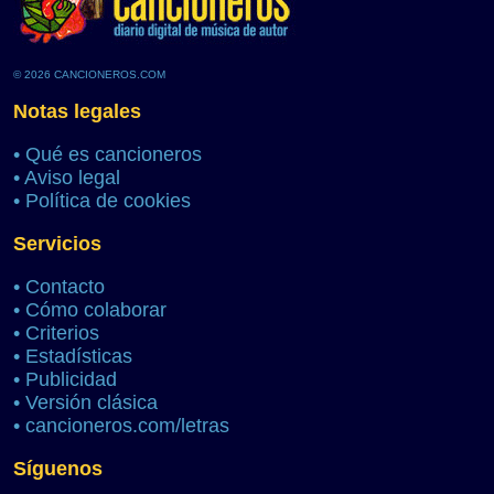
© 2026 CANCIONEROS.COM
Notas legales
•
Qué es cancioneros
•
Aviso legal
•
Política de cookies
Servicios
•
Contacto
•
Cómo colaborar
•
Criterios
•
Estadísticas
•
Publicidad
•
Versión clásica
•
cancioneros.com/letras
Síguenos