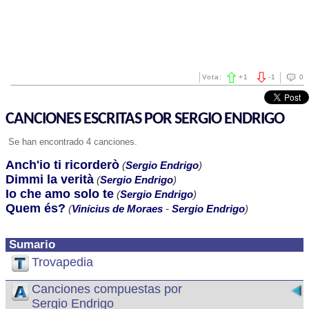
Vota:
+
1
-
1
0
CANCIONES ESCRITAS POR SERGIO ENDRIGO
Se han encontrado 4 canciones.
Anch'io ti ricorderò
(
Sergio Endrigo
)
Dimmi la verità
(
Sergio Endrigo
)
Io che amo solo te
(
Sergio Endrigo
)
Quem és?
(
Vinícius de Moraes
-
Sergio Endrigo
)
Sumario
Trovapedia
Canciones compuestas por
Sergio Endrigo