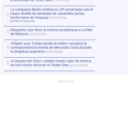
el asesinato de Víctor Jara
mayor desfile de
1
[27/07/2026]
hecho fuera de U
por Manel Gausachs
La comparsa Bantú celebra su 10º aniversario con el
mayor desfile de llamadas de candombe jamás
2
Capturan en Chile
2
hecho fuera de Uruguay
[25/07/2026]
el asesinato de Ví
por Manel Gausachs
Margarita Laso lleva la música ecuatoriana a La Mar
3
de Músicas
[22/07/2026]
«Pájaro azul. Cartas desde el exilio» recupera la
4
correspondencia inédita de Mercedes Sosa durante
la dictadura argentina
[21/07/2026]
«Cançons del Grec» celebra medio siglo de música
5
en una noche única en el Teatre Grec
[21/07/2026]
PUBLICIDAD