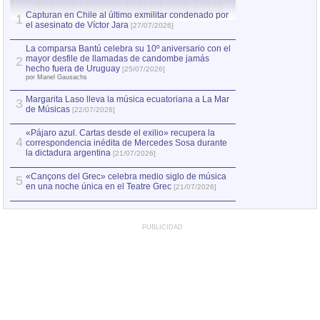
Capturan en Chile al último exmilitar condenado por
La comparsa Bantú
1
el asesinato de Víctor Jara
mayor desfile de
1
[27/07/2026]
hecho fuera de U
por Manel Gausachs
La comparsa Bantú celebra su 10º aniversario con el
mayor desfile de llamadas de candombe jamás
2
Capturan en Chile
2
hecho fuera de Uruguay
[25/07/2026]
el asesinato de Ví
por Manel Gausachs
Margarita Laso lleva la música ecuatoriana a La Mar
3
de Músicas
[22/07/2026]
«Pájaro azul. Cartas desde el exilio» recupera la
4
correspondencia inédita de Mercedes Sosa durante
la dictadura argentina
[21/07/2026]
«Cançons del Grec» celebra medio siglo de música
5
en una noche única en el Teatre Grec
[21/07/2026]
PUBLICIDAD