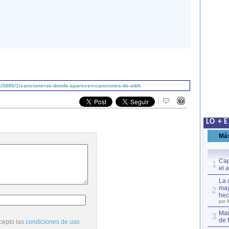
/3886/1/cancioneros-donde-aparecen-canciones-de-attik
LO + 
Má
Cap
1
el 
La 
may
2
hec
por 
Mar
3
de 
cepto las
condiciones de uso