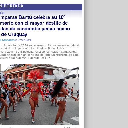
EN PORTADA
MBE
mparsa Bantú celebra su 10º
rsario con el mayor desfile de
adas de candombe jamás hecho
a de Uruguay
l Gausachs
el 25/07/2026
o 18 de julio de 2026 se reunieron 11 comparsas de todo el
o español en la pequeña localidad de Palau-Solità i
s, a 25 km de Barcelona. Una concentración carnavalera
 que finalizó con un concierto de todo un referente de este
usical afrouruguayo, Eduardo Da Luz.