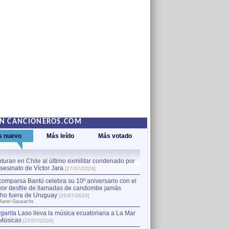
EN CANCIONEROS.COM
s nuevo
Más leído
Más votado
turan en Chile al último exmilitar condenado por
La comparsa Bantú celebra s
asesinato de Víctor Jara
mayor desfile de llamadas
1
[27/07/2026]
hecho fuera de Uruguay
[25
comparsa Bantú celebra su 10º aniversario con el
por Manel Gausachs
or desfile de llamadas de candombe jamás
Capturan en Chile al último
2
ho fuera de Uruguay
[25/07/2026]
el asesinato de Víctor Jara
[
Manel Gausachs
garita Laso lleva la música ecuatoriana a La Mar
Músicas
[22/07/2026]