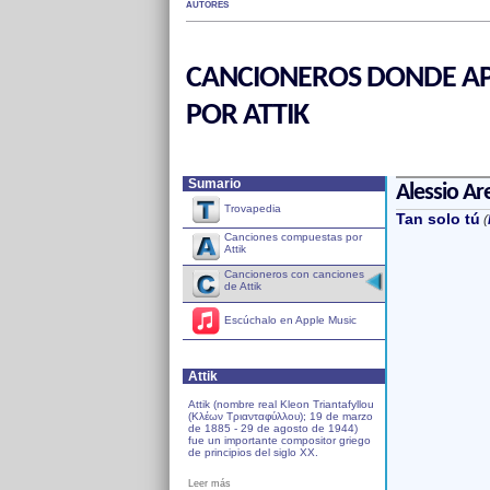
AUTORES
CANCIONEROS DONDE AP
POR ATTIK
Sumario
Alessio Ar
Trovapedia
Tan solo tú
(
Canciones compuestas por
Attik
Cancioneros con canciones
de Attik
Escúchalo en Apple Music
Attik
Attik (nombre real Kleon Triantafyllou
(Κλέων Τριανταφύλλου); 19 de marzo
de 1885 - 29 de agosto de 1944)
fue un importante compositor griego
de principios del siglo XX.
Leer más