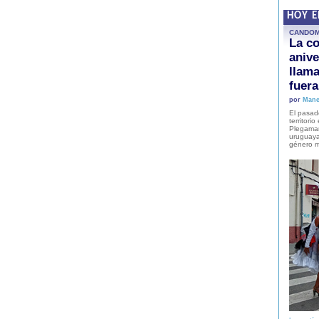
HOY 
CANDO
La co
anive
llam
fuer
por
Mane
El pasad
territori
Plegaman
uruguaya
género m