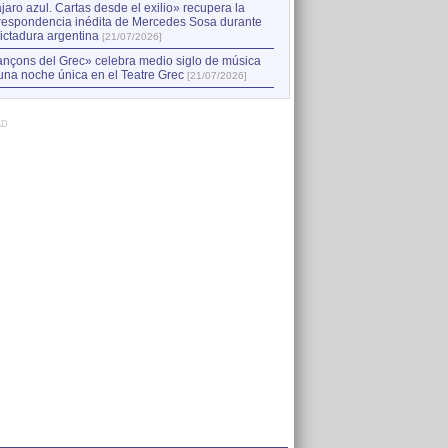
jaro azul. Cartas desde el exilio» recupera la
respondencia inédita de Mercedes Sosa durante
dictadura argentina
[21/07/2026]
nçons del Grec» celebra medio siglo de música
una noche única en el Teatre Grec
[21/07/2026]
AD