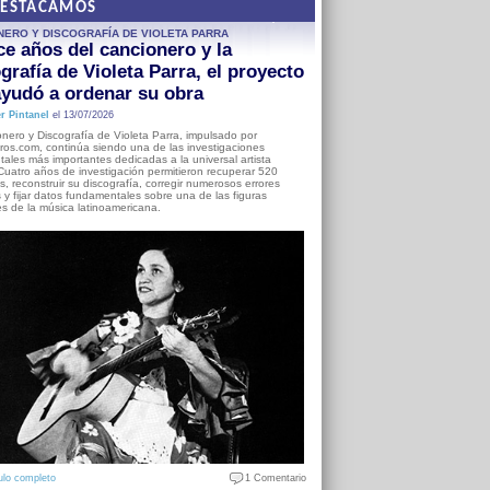
DESTACAMOS
NERO Y DISCOGRAFÍA DE VIOLETA PARRA
e años del cancionero y la
grafía de Violeta Parra, el proyecto
yudó a ordenar su obra
r Pintanel
el 13/07/2026
nero y Discografía de Violeta Parra, impulsado por
ros.com, continúa siendo una de las investigaciones
ales más importantes dedicadas a la universal artista
Cuatro años de investigación permitieron recuperar 520
, reconstruir su discografía, corregir numerosos errores
s y fijar datos fundamentales sobre una de las figuras
es de la música latinoamericana.
ulo completo
1 Comentario