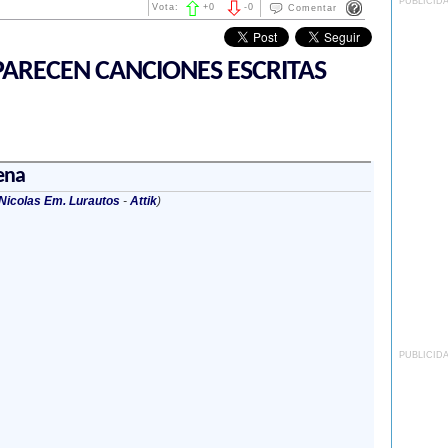
PUBLICID
Vota:
+
0
-
0
Comentar
ARECEN CANCIONES ESCRITAS
ena
Nicolas Em. Lurautos
-
Attik
)
PUBLICID