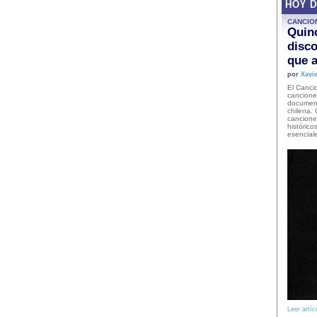
HOY 
CANCIO
Quinc
disco
que a
por
Xavie
El Cancio
cancione
document
chilena. 
canciones
histórico
esencial
Leer artíc