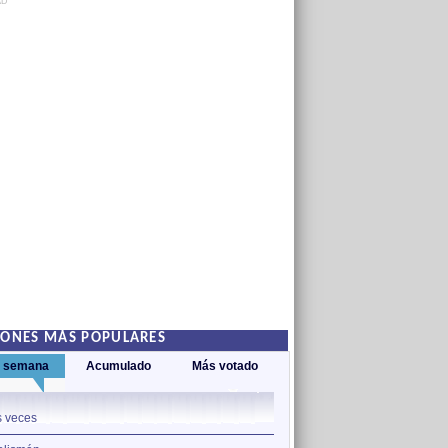
AD
IONES MÁS POPULARES
a semana
Acumulado
Más votado
1
 veces
El día que se hizo tarde