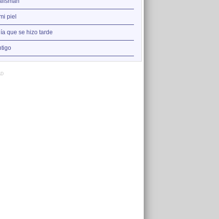
2
talismán
Contigo
3
mi piel
El talismán
4
día que se hizo tarde
En mi piel
5
tigo
Dos veces
AD