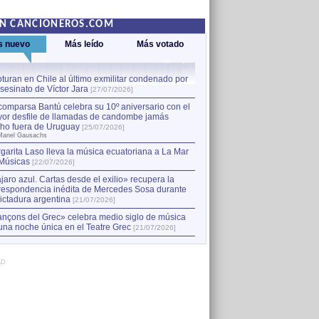
EN CANCIONEROS.COM
s nuevo
Más leído
Más votado
turan en Chile al último exmilitar condenado por
La comparsa Bantú celebra s
asesinato de Víctor Jara
mayor desfile de llamadas
1
[27/07/2026]
hecho fuera de Uruguay
[25
comparsa Bantú celebra su 10º aniversario con el
por Manel Gausachs
or desfile de llamadas de candombe jamás
Capturan en Chile al último
2
ho fuera de Uruguay
[25/07/2026]
el asesinato de Víctor Jara
[
Manel Gausachs
garita Laso lleva la música ecuatoriana a La Mar
Músicas
[22/07/2026]
jaro azul. Cartas desde el exilio» recupera la
respondencia inédita de Mercedes Sosa durante
dictadura argentina
[21/07/2026]
nçons del Grec» celebra medio siglo de música
una noche única en el Teatre Grec
[21/07/2026]
AD