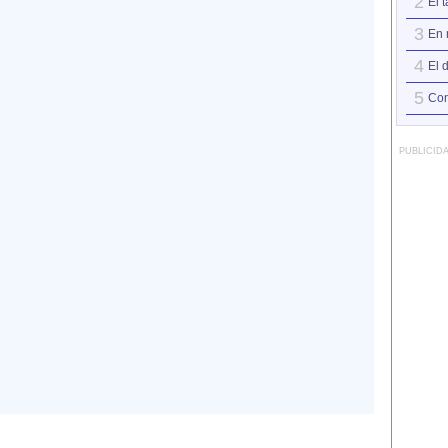
2
El 
3
En 
4
El 
5
Con
PUBLICID