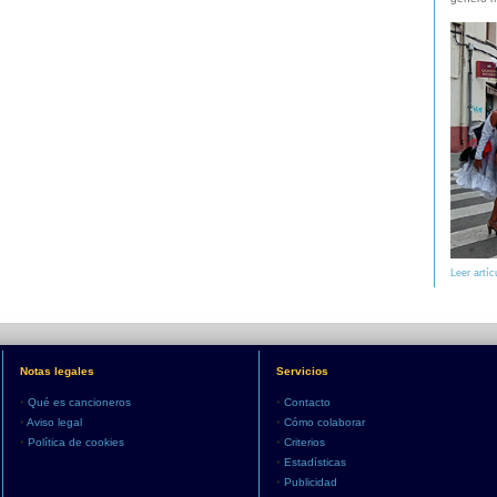
Leer artíc
Notas legales
Servicios
•
Qué es cancioneros
•
Contacto
•
Aviso legal
•
Cómo colaborar
•
Política de cookies
•
Criterios
•
Estadísticas
•
Publicidad