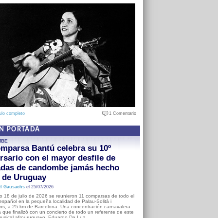
ulo completo
1 Comentario
EN PORTADA
MBE
mparsa Bantú celebra su 10º
rsario con el mayor desfile de
adas de candombe jamás hecho
a de Uruguay
l Gausachs
el 25/07/2026
o 18 de julio de 2026 se reunieron 11 comparsas de todo el
o español en la pequeña localidad de Palau-Solità i
s, a 25 km de Barcelona. Una concentración carnavalera
 que finalizó con un concierto de todo un referente de este
usical afrouruguayo, Eduardo Da Luz.