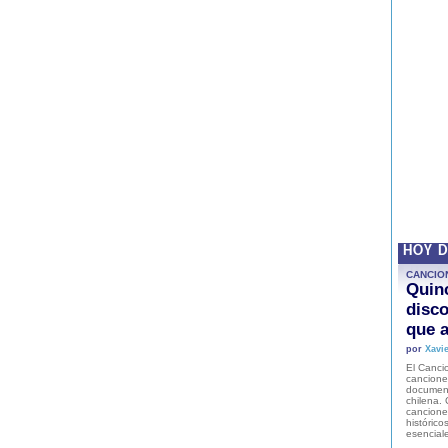
HOY 
CANCIO
Quinc
disco
que a
por
Xavie
El Cancio
cancione
document
chilena. 
canciones
histórico
esencial