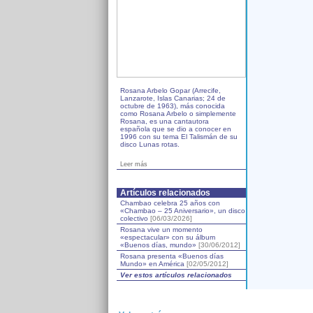
Rosana Arbelo Gopar (Arrecife,
Lanzarote, Islas Canarias; 24 de
octubre de 1963), más conocida
como Rosana Arbelo o simplemente
Rosana, es una cantautora
española que se dio a conocer en
1996 con su tema El Talismán de su
disco Lunas rotas.
Leer más
Artículos relacionados
Chambao celebra 25 años con
«Chambao – 25 Aniversario», un disco
colectivo
[06/03/2026]
Rosana vive un momento
«espectacular» con su álbum
«Buenos días, mundo»
[30/06/2012]
Rosana presenta «Buenos días
Mundo» en América
[02/05/2012]
Ver estos artículos relacionados