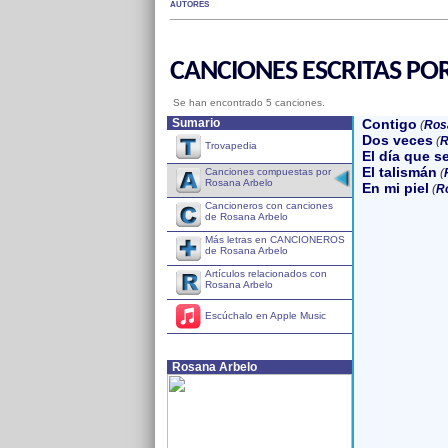
AUTORES
CANCIONES ESCRITAS PO
Se han encontrado 5 canciones.
Sumario
Contigo
(
Ros
Dos veces
(
R
Trovapedia
El día que s
El talismán
Canciones compuestas por
(
Rosana Arbelo
En mi piel
(
R
Cancioneros con canciones
de Rosana Arbelo
Más letras en CANCIONEROS
de Rosana Arbelo
Artículos relacionados con
Rosana Arbelo
Escúchalo en Apple Music
Rosana Arbelo