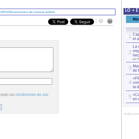
LO + 
/3914/0/canciones-de-rosana-arbelo
Má
Cap
1
el 
La 
may
2
hec
por 
Mar
3
de 
«Pá
4
cor
la 
cepto las
condiciones de uso
«Ca
5
en 
PUBLICID