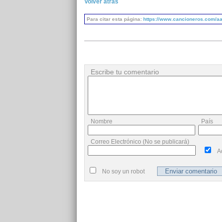
Volver atrás
Para citar esta página:
https://www.cancioneros.com/aa
Escribe tu comentario
Nombre
País
Correo Electrónico (No se publicará)
A
No soy un robot