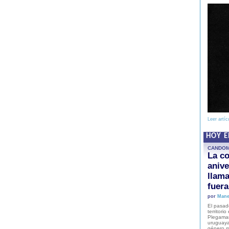
Leer artíc
HOY 
CANDO
La co
anive
llam
fuer
por
Mane
El pasad
territori
Plegaman
uruguaya
género m