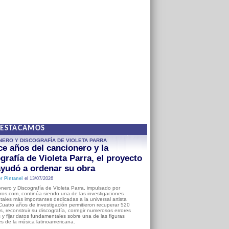
DESTACAMOS
NERO Y DISCOGRAFÍA DE VIOLETA PARRA
e años del cancionero y la
grafía de Violeta Parra, el proyecto
yudó a ordenar su obra
r Pintanel
el 13/07/2026
nero y Discografía de Violeta Parra, impulsado por
ros.com, continúa siendo una de las investigaciones
ales más importantes dedicadas a la universal artista
Cuatro años de investigación permitieron recuperar 520
, reconstruir su discografía, corregir numerosos errores
s y fijar datos fundamentales sobre una de las figuras
es de la música latinoamericana.