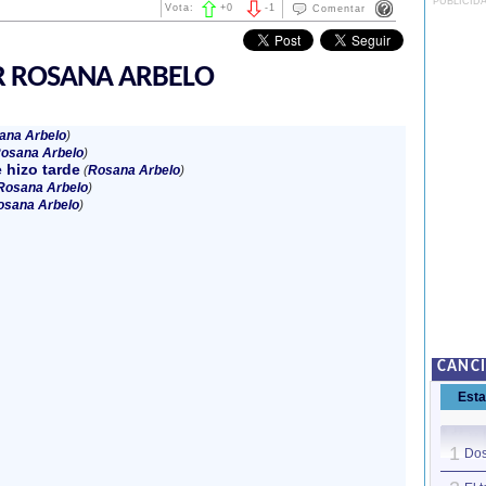
PUBLICID
Vota:
+
0
-
1
Comentar
R ROSANA ARBELO
ana Arbelo
)
osana Arbelo
)
e hizo tarde
(
Rosana Arbelo
)
Rosana Arbelo
)
osana Arbelo
)
CANC
Est
1
Dos