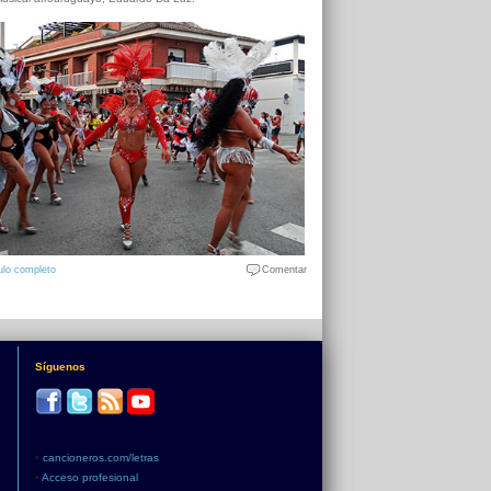
ulo completo
Comentar
Síguenos
•
cancioneros.com/letras
•
Acceso profesional