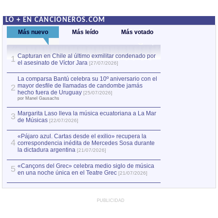
LO + EN CANCIONEROS.COM
Más nuevo
Más leído
Más votado
Capturan en Chile al último exmilitar condenado por
La comparsa Bantú
1
el asesinato de Víctor Jara
mayor desfile de
1
[27/07/2026]
hecho fuera de U
por Manel Gausachs
La comparsa Bantú celebra su 10º aniversario con el
mayor desfile de llamadas de candombe jamás
2
Capturan en Chile
2
hecho fuera de Uruguay
[25/07/2026]
el asesinato de Ví
por Manel Gausachs
Margarita Laso lleva la música ecuatoriana a La Mar
Margarita Laso ll
3
3
de Músicas
de Músicas
[22/07/2026]
[22/07
«Pájaro azul. Cartas desde el exilio» recupera la
4
correspondencia inédita de Mercedes Sosa durante
la dictadura argentina
[21/07/2026]
«Cançons del Grec» celebra medio siglo de música
5
en una noche única en el Teatre Grec
[21/07/2026]
PUBLICIDAD