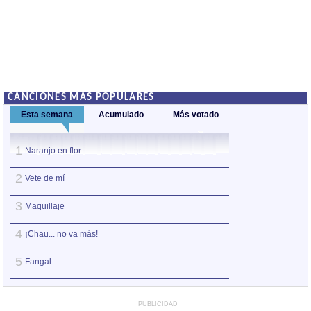
CANCIONES MÁS POPULARES
Esta semana
Acumulado
Más votado
1
1
Naranjo en flor
Vete de mí
2
2
Vete de mí
Naranjo en flor
3
3
Maquillaje
Fangal
4
4
¡Chau... no va más!
¡Chau... no va má
5
5
Fangal
Maquillaje
PUBLICIDAD