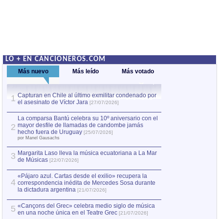
LO + EN CANCIONEROS.COM
Más nuevo
Más leído
Más votado
Capturan en Chile al último exmilitar condenado por
La comparsa Bantú
1
el asesinato de Víctor Jara
mayor desfile de
1
[27/07/2026]
hecho fuera de U
por Manel Gausachs
La comparsa Bantú celebra su 10º aniversario con el
mayor desfile de llamadas de candombe jamás
2
Capturan en Chile
2
hecho fuera de Uruguay
[25/07/2026]
el asesinato de Ví
por Manel Gausachs
Margarita Laso lleva la música ecuatoriana a La Mar
3
de Músicas
[22/07/2026]
«Pájaro azul. Cartas desde el exilio» recupera la
4
correspondencia inédita de Mercedes Sosa durante
la dictadura argentina
[21/07/2026]
«Cançons del Grec» celebra medio siglo de música
5
en una noche única en el Teatre Grec
[21/07/2026]