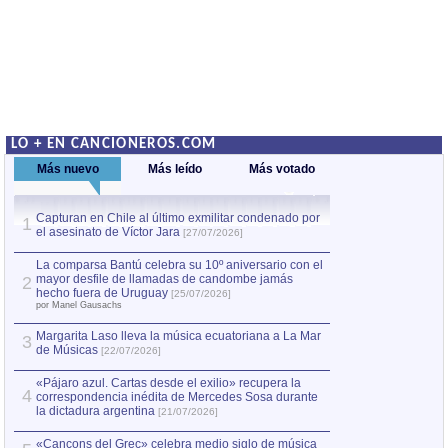
LO + EN CANCIONEROS.COM
Más nuevo
Más leído
Más votado
Capturan en Chile al último exmilitar condenado por
La comparsa Bantú
1
el asesinato de Víctor Jara
mayor desfile de
1
[27/07/2026]
hecho fuera de U
por Manel Gausachs
La comparsa Bantú celebra su 10º aniversario con el
mayor desfile de llamadas de candombe jamás
2
Capturan en Chile
2
hecho fuera de Uruguay
[25/07/2026]
el asesinato de Ví
por Manel Gausachs
Margarita Laso lleva la música ecuatoriana a La Mar
3
de Músicas
[22/07/2026]
«Pájaro azul. Cartas desde el exilio» recupera la
4
correspondencia inédita de Mercedes Sosa durante
la dictadura argentina
[21/07/2026]
«Cançons del Grec» celebra medio siglo de música