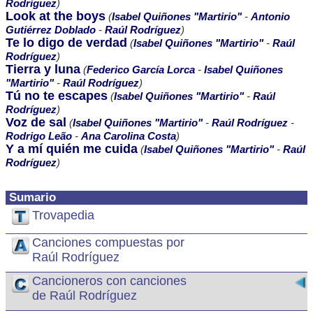
Rodríguez
)
Look at the boys
(
Isabel Quiñones "Martirio"
-
Antonio
Gutiérrez Doblado
-
Raúl Rodríguez
)
Te lo digo de verdad
(
Isabel Quiñones "Martirio"
-
Raúl
Rodríguez
)
Tierra y luna
(
Federico García Lorca
-
Isabel Quiñones
"Martirio"
-
Raúl Rodríguez
)
Tú no te escapes
(
Isabel Quiñones "Martirio"
-
Raúl
Rodríguez
)
Voz de sal
(
Isabel Quiñones "Martirio"
-
Raúl Rodríguez
-
Rodrigo Leão
-
Ana Carolina Costa
)
Y a mí quién me cuida
(
Isabel Quiñones "Martirio"
-
Raúl
Rodríguez
)
Sumario
Trovapedia
Canciones compuestas por
Raúl Rodríguez
Cancioneros con canciones
de Raúl Rodríguez