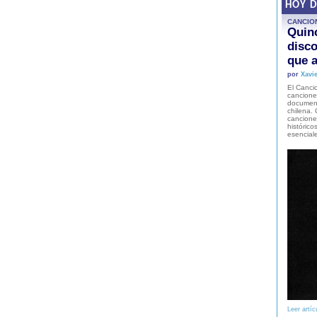
HOY 
CANCIO
Quinc
disco
que a
por
Xavie
El Cancio
cancione
document
chilena. 
canciones
histórico
esencial
Leer artíc