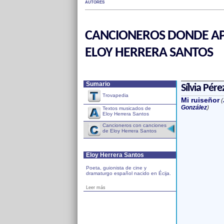
AUTORES
CANCIONEROS DONDE AP
ELOY HERRERA SANTOS
Sumario
Sílvia Pére
Trovapedia
Mi ruiseñor
(
González
)
Textos musicados de
Eloy Herrera Santos
Cancioneros con canciones
de Eloy Herrera Santos
Eloy Herrera Santos
Poeta, guionista de cine y
dramaturgo español nacido en Écija.
Leer más