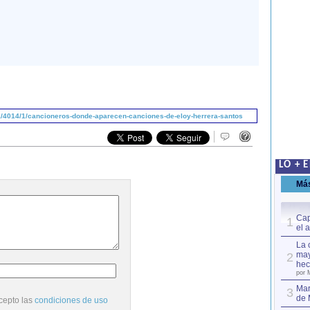
/4014/1/cancioneros-donde-aparecen-canciones-de-eloy-herrera-santos
LO + 
Má
Cap
1
el 
La 
may
2
hec
por 
Mar
3
de 
cepto las
condiciones de uso