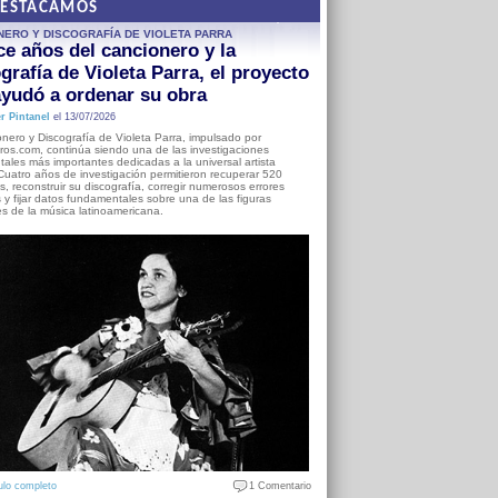
DESTACAMOS
NERO Y DISCOGRAFÍA DE VIOLETA PARRA
e años del cancionero y la
grafía de Violeta Parra, el proyecto
yudó a ordenar su obra
r Pintanel
el 13/07/2026
nero y Discografía de Violeta Parra, impulsado por
ros.com, continúa siendo una de las investigaciones
ales más importantes dedicadas a la universal artista
Cuatro años de investigación permitieron recuperar 520
, reconstruir su discografía, corregir numerosos errores
s y fijar datos fundamentales sobre una de las figuras
es de la música latinoamericana.
ulo completo
1 Comentario