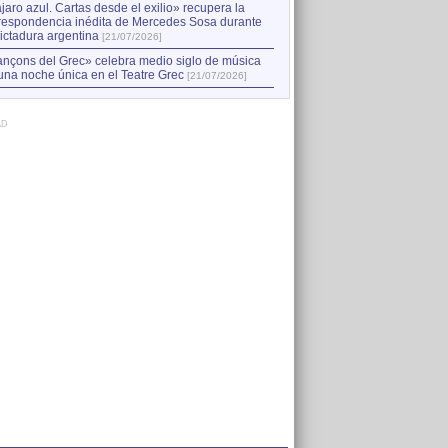
jaro azul. Cartas desde el exilio» recupera la
respondencia inédita de Mercedes Sosa durante
dictadura argentina
[21/07/2026]
nçons del Grec» celebra medio siglo de música
una noche única en el Teatre Grec
[21/07/2026]
AD