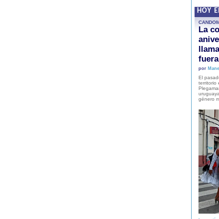
HOY 
CANDO
La co
anive
llam
fuer
por
Mane
El pasad
territori
Plegaman
uruguaya
género m