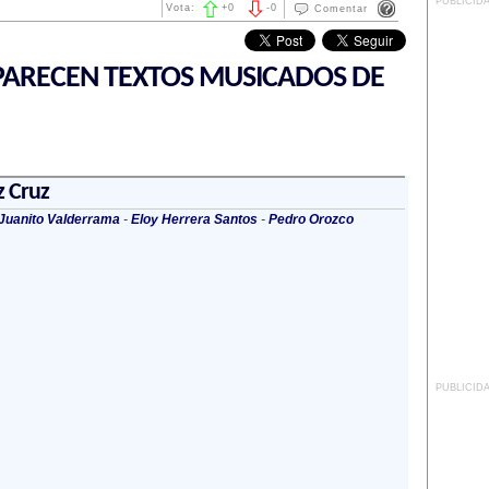
PUBLICID
Vota:
+
0
-
0
Comentar
ARECEN TEXTOS MUSICADOS DE
z Cruz
Juanito Valderrama
-
Eloy Herrera Santos
-
Pedro Orozco
PUBLICID