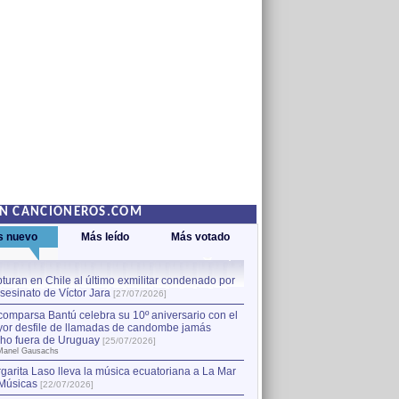
EN CANCIONEROS.COM
s nuevo
Más leído
Más votado
turan en Chile al último exmilitar condenado por
La comparsa Bantú celebra s
asesinato de Víctor Jara
mayor desfile de llamadas
1
[27/07/2026]
hecho fuera de Uruguay
[25
comparsa Bantú celebra su 10º aniversario con el
por Manel Gausachs
or desfile de llamadas de candombe jamás
Capturan en Chile al último
2
ho fuera de Uruguay
[25/07/2026]
el asesinato de Víctor Jara
[
Manel Gausachs
garita Laso lleva la música ecuatoriana a La Mar
Músicas
[22/07/2026]