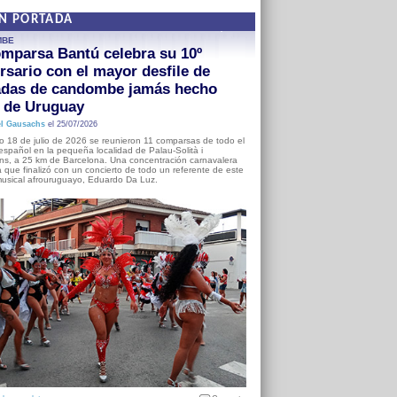
EN PORTADA
MBE
mparsa Bantú celebra su 10º
rsario con el mayor desfile de
adas de candombe jamás hecho
a de Uruguay
l Gausachs
el 25/07/2026
o 18 de julio de 2026 se reunieron 11 comparsas de todo el
o español en la pequeña localidad de Palau-Solità i
s, a 25 km de Barcelona. Una concentración carnavalera
 que finalizó con un concierto de todo un referente de este
usical afrouruguayo, Eduardo Da Luz.