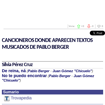
Vota:
+
0
-
0
0
CANCIONEROS DONDE APARECEN TEXTOS
MUSICADOS DE PABLO BERGER
Sílvia Pérez Cruz
De reina, ná
(
Pablo Berger
-
Juan Gómez "Chicuelo"
)
No te puedo encontrar
(
Pablo Berger
-
Juan Gómez
"Chicuelo"
)
Sumario
Trovapedia