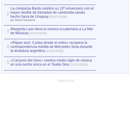
1
hecho fuera de U
por Manel Gausachs
La comparsa Bantú celebra su 10º aniversario con el
mayor desfile de llamadas de candombe jamás
2
Capturan en Chile
2
hecho fuera de Uruguay
[25/07/2026]
el asesinato de Ví
por Manel Gausachs
Margarita Laso lleva la música ecuatoriana a La Mar
3
de Músicas
[22/07/2026]
«Pájaro azul. Cartas desde el exilio» recupera la
4
correspondencia inédita de Mercedes Sosa durante
la dictadura argentina
[21/07/2026]
«Cançons del Grec» celebra medio siglo de música
5
en una noche única en el Teatre Grec
[21/07/2026]
PUBLICIDAD