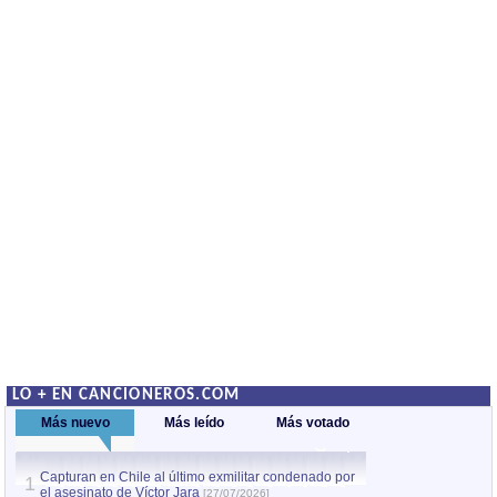
LO + EN CANCIONEROS.COM
Más nuevo
Más leído
Más votado
Capturan en Chile al último exmilitar condenado por
La comparsa Bantú
1
el asesinato de Víctor Jara
mayor desfile de
[27/07/2026]