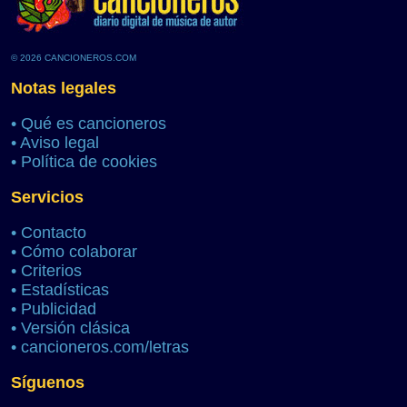
© 2026 CANCIONEROS.COM
Notas legales
•
Qué es cancioneros
•
Aviso legal
•
Política de cookies
Servicios
•
Contacto
•
Cómo colaborar
•
Criterios
•
Estadísticas
•
Publicidad
•
Versión clásica
•
cancioneros.com/letras
Síguenos