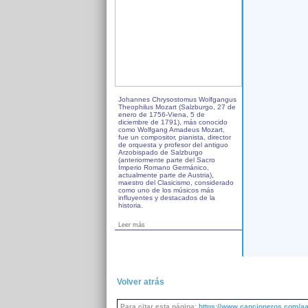
Johannes Chrysostomus Wolfgangus
Theophilus Mozart (Salzburgo, 27 de
enero de 1756-Viena, 5 de
diciembre de 1791), más conocido
como Wolfgang Amadeus Mozart,
fue un compositor, pianista, director
de orquesta y profesor del antiguo
Arzobispado de Salzburgo
(anteriormente parte del Sacro
Imperio Romano Germánico,
actualmente parte de Austria),
maestro del Clasicismo, considerado
como uno de los músicos más
influyentes y destacados de la
historia.
Leer más
Volver atrás
Para citar esta página:
https://www.cancioneros.com/a