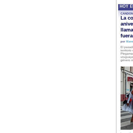
HOY 
CANDO
La co
anive
llam
fuer
por
Mane
El pasad
territori
Plegaman
uruguaya
género m