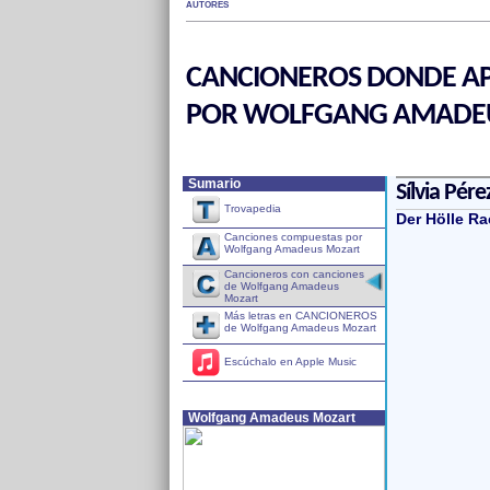
AUTORES
CANCIONEROS DONDE AP
POR WOLFGANG AMADE
Sumario
Sílvia Pére
Trovapedia
Der Hölle R
Canciones compuestas por
Wolfgang Amadeus Mozart
Cancioneros con canciones
de Wolfgang Amadeus
Mozart
Más letras en CANCIONEROS
de Wolfgang Amadeus Mozart
Escúchalo en Apple Music
Wolfgang Amadeus Mozart