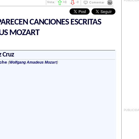
PUBLICID
Vota:
+
0
-
0
Comentar
ARECEN CANCIONES ESCRITAS
US MOZART
z Cruz
ache
(
Wolfgang Amadeus Mozart
)
PUBLICID