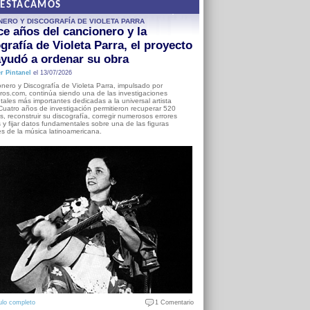
DESTACAMOS
NERO Y DISCOGRAFÍA DE VIOLETA PARRA
e años del cancionero y la
grafía de Violeta Parra, el proyecto
yudó a ordenar su obra
r Pintanel
el 13/07/2026
nero y Discografía de Violeta Parra, impulsado por
ros.com, continúa siendo una de las investigaciones
ales más importantes dedicadas a la universal artista
Cuatro años de investigación permitieron recuperar 520
, reconstruir su discografía, corregir numerosos errores
s y fijar datos fundamentales sobre una de las figuras
es de la música latinoamericana.
ulo completo
1 Comentario