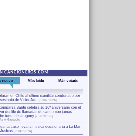
EN CANCIONEROS.COM
s nuevo
Más leído
Más votado
turan en Chile al último exmilitar condenado por
La comparsa Bantú celebra s
asesinato de Víctor Jara
mayor desfile de llamadas
1
[27/07/2026]
hecho fuera de Uruguay
[25
comparsa Bantú celebra su 10º aniversario con el
por Manel Gausachs
or desfile de llamadas de candombe jamás
Capturan en Chile al último
2
ho fuera de Uruguay
[25/07/2026]
el asesinato de Víctor Jara
[
Manel Gausachs
garita Laso lleva la música ecuatoriana a La Mar
Músicas
[22/07/2026]