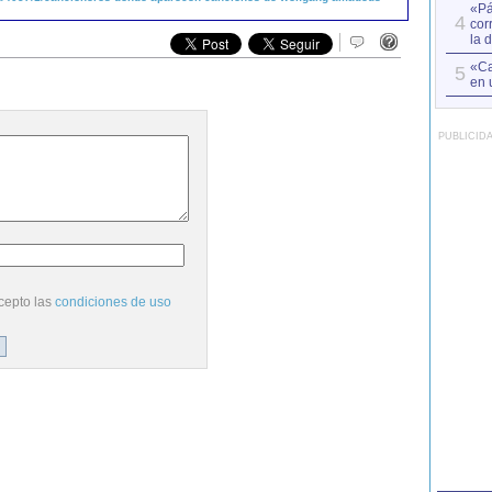
«Pá
4
cor
la 
«Ca
5
en 
PUBLICID
cepto las
condiciones de uso