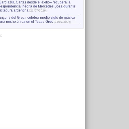
jaro azul. Cartas desde el exilio» recupera la
respondencia inédita de Mercedes Sosa durante
dictadura argentina
[21/07/2026]
nçons del Grec» celebra medio siglo de música
una noche única en el Teatre Grec
[21/07/2026]
AD