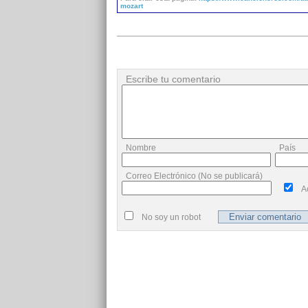
mozart
Escribe tu comentario
Nombre
País
Correo Electrónico (No se publicará)
A
No soy un robot