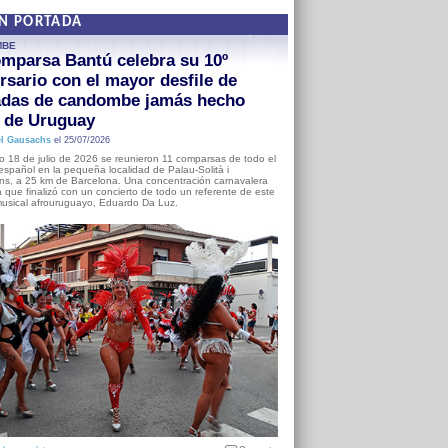
EN PORTADA
MBE
mparsa Bantú celebra su 10º
rsario con el mayor desfile de
adas de candombe jamás hecho
a de Uruguay
l Gausachs
el 25/07/2026
o 18 de julio de 2026 se reunieron 11 comparsas de todo el
o español en la pequeña localidad de Palau-Solità i
s, a 25 km de Barcelona. Una concentración carnavalera
 que finalizó con un concierto de todo un referente de este
usical afrouruguayo, Eduardo Da Luz.