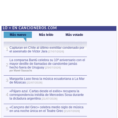
LO + EN CANCIONEROS.COM
Más nuevo
Más leído
Más votado
Capturan en Chile al último exmilitar condenado por
La comparsa Bantú
1
el asesinato de Víctor Jara
mayor desfile de
1
[27/07/2026]
hecho fuera de U
por Manel Gausachs
La comparsa Bantú celebra su 10º aniversario con el
mayor desfile de llamadas de candombe jamás
2
Capturan en Chile
2
hecho fuera de Uruguay
[25/07/2026]
el asesinato de Ví
por Manel Gausachs
Margarita Laso lleva la música ecuatoriana a La Mar
3
de Músicas
[22/07/2026]
«Pájaro azul. Cartas desde el exilio» recupera la
4
correspondencia inédita de Mercedes Sosa durante
la dictadura argentina
[21/07/2026]
«Cançons del Grec» celebra medio siglo de música
5
en una noche única en el Teatre Grec
[21/07/2026]