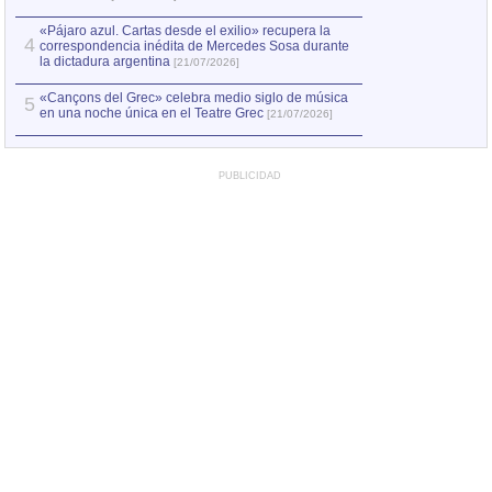
«Pájaro azul. Cartas desde el exilio» recupera la
4
correspondencia inédita de Mercedes Sosa durante
la dictadura argentina
[21/07/2026]
«Cançons del Grec» celebra medio siglo de música
5
en una noche única en el Teatre Grec
[21/07/2026]
PUBLICIDAD