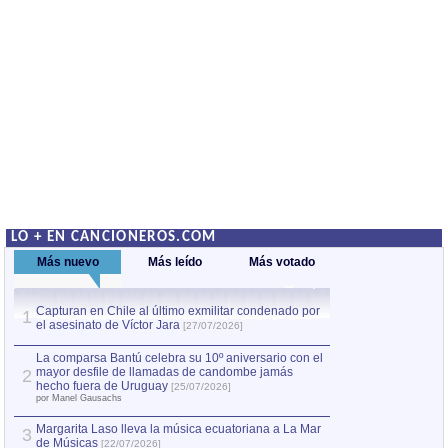
LO + EN CANCIONEROS.COM
Más nuevo
Más leído
Más votado
Capturan en Chile al último exmilitar condenado por
Capturan en Chile
1
1
el asesinato de Víctor Jara
el asesinato de Ví
[27/07/2026]
La comparsa Bantú celebra su 10º aniversario con el
mayor desfile de llamadas de candombe jamás
2
hecho fuera de Uruguay
[25/07/2026]
por Manel Gausachs
Margarita Laso lleva la música ecuatoriana a La Mar
3
de Músicas
[22/07/2026]