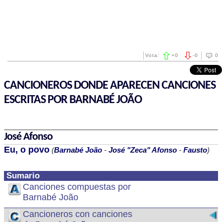
Vota:
+
0
-
0
0
CANCIONEROS DONDE APARECEN CANCIONES
ESCRITAS POR BARNABÉ JOÃO
José Afonso
Eu, o povo
(
Barnabé João
-
José "Zeca" Afonso
-
Fausto
)
Sumario
Canciones compuestas por
Barnabé João
Cancioneros con canciones