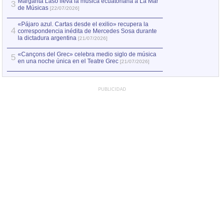
Margarita Laso lleva la música ecuatoriana a La Mar
3
de Músicas
[22/07/2026]
«Pájaro azul. Cartas desde el exilio» recupera la
4
correspondencia inédita de Mercedes Sosa durante
la dictadura argentina
[21/07/2026]
«Cançons del Grec» celebra medio siglo de música
5
en una noche única en el Teatre Grec
[21/07/2026]
PUBLICIDAD