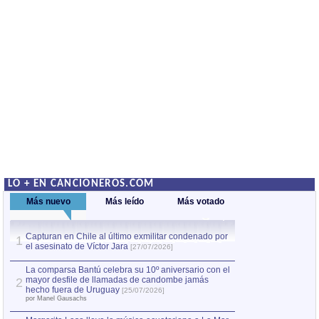
LO + EN CANCIONEROS.COM
Más nuevo
Más leído
Más votado
Capturan en Chile al último exmilitar condenado por
Capturan en Chile
1
1
el asesinato de Víctor Jara
el asesinato de Ví
[27/07/2026]
La comparsa Bantú celebra su 10º aniversario con el
mayor desfile de llamadas de candombe jamás
2
hecho fuera de Uruguay
[25/07/2026]
por Manel Gausachs