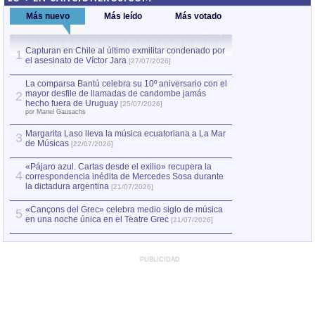
Más nuevo
Más leído
Más votado
Capturan en Chile al último exmilitar condenado por
La comparsa Bantú
1
el asesinato de Víctor Jara
mayor desfile de
1
[27/07/2026]
hecho fuera de U
por Manel Gausachs
La comparsa Bantú celebra su 10º aniversario con el
mayor desfile de llamadas de candombe jamás
2
Capturan en Chile
2
hecho fuera de Uruguay
[25/07/2026]
el asesinato de Ví
por Manel Gausachs
Margarita Laso lleva la música ecuatoriana a La Mar
3
de Músicas
[22/07/2026]
«Pájaro azul. Cartas desde el exilio» recupera la
4
correspondencia inédita de Mercedes Sosa durante
la dictadura argentina
[21/07/2026]
«Cançons del Grec» celebra medio siglo de música
5
en una noche única en el Teatre Grec
[21/07/2026]
PUBLICIDAD