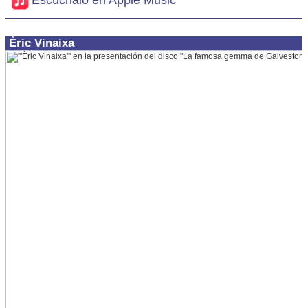
Escúchalo en Apple Music
Èric Vinaixa