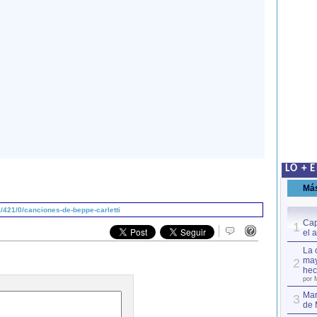
LO + 
Má
421/0/canciones-de-beppe-carletti
Cap
1
el 
La 
may
2
hec
por 
Mar
3
de 