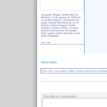
Giuseppe 'Beppe' Carletti (Novi di
Modena, 12 de agosto de 1946) es
un teclista italiano, cofundador del
grupo musical Nomadi junto con el
histórico letrista Augusto Daolio.
Carletti es ahora el líder y el único
miembro permanente del equipo.
Está casado y tiene dos hijos y tres
nietos.Biografía
Leer más
Volver atrás
Para citar esta página:
https://www.cancioneros.com/aa/
Escribe tu comentario