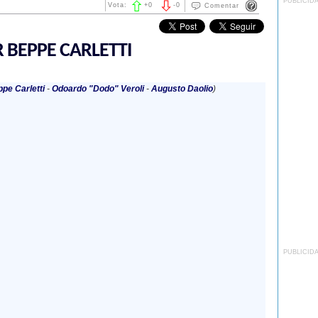
PUBLICID
Vota:
+
0
-
0
Comentar
 BEPPE CARLETTI
pe Carletti
-
Odoardo "Dodo" Veroli
-
Augusto Daolio
)
PUBLICID