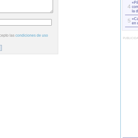
«Pá
4
cor
la 
«Ca
5
en 
cepto las
condiciones de uso
PUBLICID