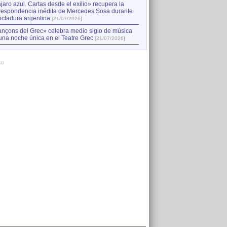
jaro azul. Cartas desde el exilio» recupera la
respondencia inédita de Mercedes Sosa durante
dictadura argentina
[21/07/2026]
nçons del Grec» celebra medio siglo de música
una noche única en el Teatre Grec
[21/07/2026]
AD