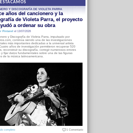
DESTACAMOS
NERO Y DISCOGRAFÍA DE VIOLETA PARRA
e años del cancionero y la
grafía de Violeta Parra, el proyecto
yudó a ordenar su obra
r Pintanel
el 13/07/2026
nero y Discografía de Violeta Parra, impulsado por
ros.com, continúa siendo una de las investigaciones
ales más importantes dedicadas a la universal artista
Cuatro años de investigación permitieron recuperar 520
, reconstruir su discografía, corregir numerosos errores
s y fijar datos fundamentales sobre una de las figuras
es de la música latinoamericana.
ulo completo
1 Comentario