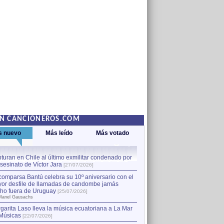
EN CANCIONEROS.COM
s nuevo
Más leído
Más votado
turan en Chile al último exmilitar condenado por
La comparsa Bantú celebra s
asesinato de Víctor Jara
mayor desfile de llamadas
1
[27/07/2026]
hecho fuera de Uruguay
[25
comparsa Bantú celebra su 10º aniversario con el
por Manel Gausachs
or desfile de llamadas de candombe jamás
Capturan en Chile al último
2
ho fuera de Uruguay
[25/07/2026]
el asesinato de Víctor Jara
[
Manel Gausachs
garita Laso lleva la música ecuatoriana a La Mar
Músicas
[22/07/2026]