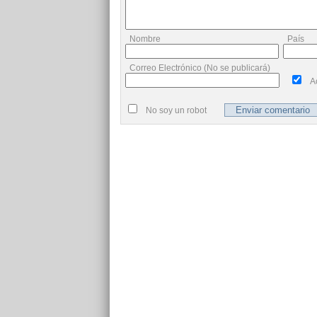
Nombre
País
Correo Electrónico (No se publicará)
A
No soy un robot