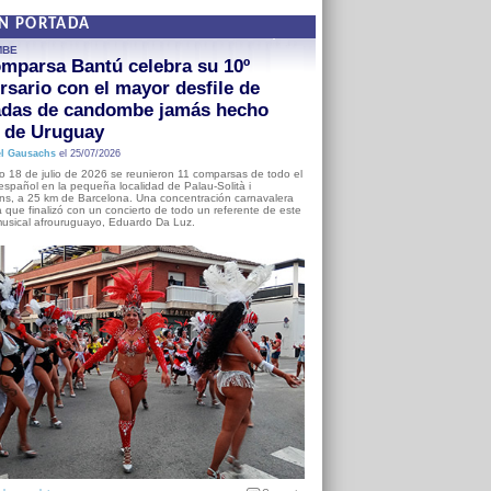
EN PORTADA
MBE
mparsa Bantú celebra su 10º
rsario con el mayor desfile de
adas de candombe jamás hecho
a de Uruguay
l Gausachs
el 25/07/2026
o 18 de julio de 2026 se reunieron 11 comparsas de todo el
o español en la pequeña localidad de Palau-Solità i
s, a 25 km de Barcelona. Una concentración carnavalera
 que finalizó con un concierto de todo un referente de este
usical afrouruguayo, Eduardo Da Luz.