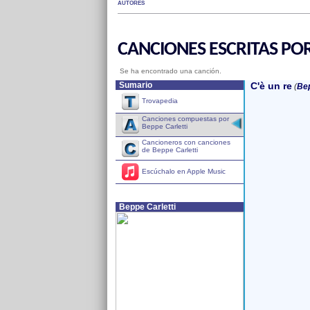
AUTORES
CANCIONES ESCRITAS POR
Se ha encontrado una canción.
Sumario
C'è un re
(
Bep
Trovapedia
Canciones compuestas por
Beppe Carletti
Cancioneros con canciones
de Beppe Carletti
Escúchalo en Apple Music
Beppe Carletti