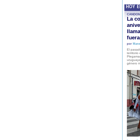
HOY 
CANDO
La co
anive
llam
fuer
por
Mane
El pasad
territori
Plegaman
uruguaya
género m