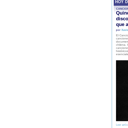
HOY 
CANCIO
Quinc
disco
que a
por
Xavie
El Cancio
cancione
document
chilena. 
canciones
histórico
esencial
Leer artíc