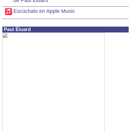
de Paul Éluard
Escúchalo en Apple Music
Paul Éluard