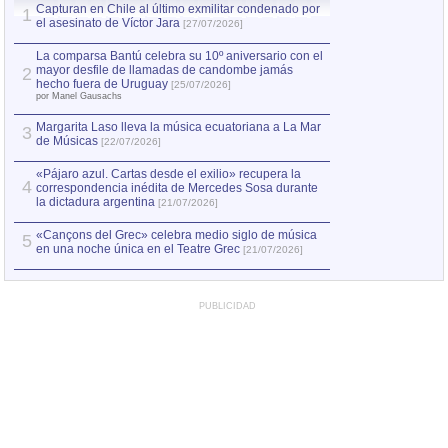
Capturan en Chile al último exmilitar condenado por
La comparsa Bantú
1
el asesinato de Víctor Jara
mayor desfile de
1
[27/07/2026]
hecho fuera de U
por Manel Gausachs
La comparsa Bantú celebra su 10º aniversario con el
mayor desfile de llamadas de candombe jamás
2
Capturan en Chile
2
hecho fuera de Uruguay
[25/07/2026]
el asesinato de Ví
por Manel Gausachs
Margarita Laso lleva la música ecuatoriana a La Mar
3
de Músicas
[22/07/2026]
«Pájaro azul. Cartas desde el exilio» recupera la
4
correspondencia inédita de Mercedes Sosa durante
la dictadura argentina
[21/07/2026]
«Cançons del Grec» celebra medio siglo de música
5
en una noche única en el Teatre Grec
[21/07/2026]
PUBLICIDAD