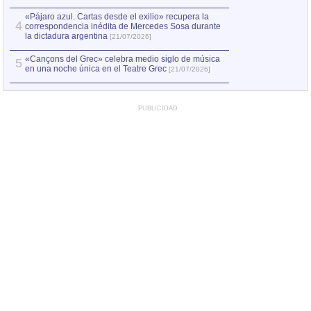
«Pájaro azul. Cartas desde el exilio» recupera la
4
correspondencia inédita de Mercedes Sosa durante
la dictadura argentina
[21/07/2026]
«Cançons del Grec» celebra medio siglo de música
5
en una noche única en el Teatre Grec
[21/07/2026]
PUBLICIDAD