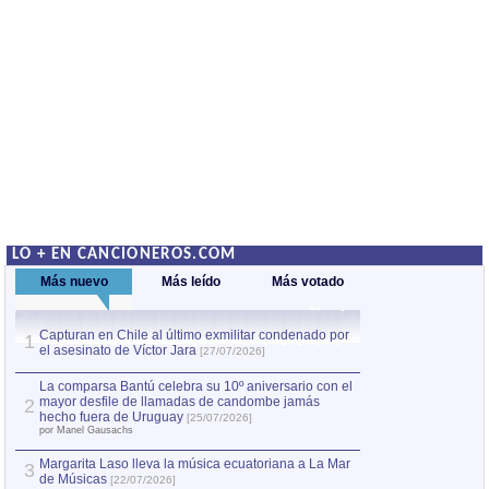
LO + EN CANCIONEROS.COM
Más nuevo
Más leído
Más votado
Capturan en Chile al último exmilitar condenado por
La comparsa Bantú
1
el asesinato de Víctor Jara
mayor desfile de
1
[27/07/2026]
hecho fuera de U
por Manel Gausachs
La comparsa Bantú celebra su 10º aniversario con el
mayor desfile de llamadas de candombe jamás
2
Capturan en Chile
2
hecho fuera de Uruguay
[25/07/2026]
el asesinato de Ví
por Manel Gausachs
Margarita Laso lleva la música ecuatoriana a La Mar
Margarita Laso ll
3
3
de Músicas
de Músicas
[22/07/2026]
[22/07