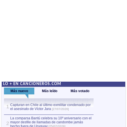
LO + EN CANCIONEROS.COM
Más nuevo
Más leído
Más votado
Capturan en Chile al último exmilitar condenado por
La comparsa Bantú
1
el asesinato de Víctor Jara
mayor desfile de
1
[27/07/2026]
hecho fuera de U
por Manel Gausachs
La comparsa Bantú celebra su 10º aniversario con el
mayor desfile de llamadas de candombe jamás
2
Capturan en Chile
2
hecho fuera de Uruguay
[25/07/2026]