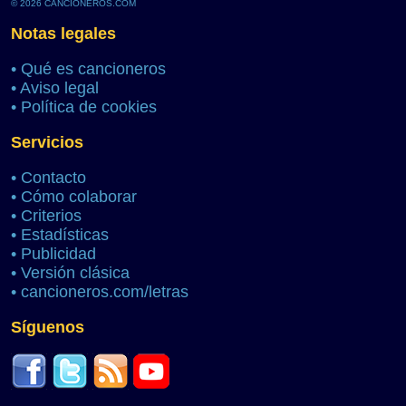
© 2026 CANCIONEROS.COM
Notas legales
•
Qué es cancioneros
•
Aviso legal
•
Política de cookies
Servicios
•
Contacto
•
Cómo colaborar
•
Criterios
•
Estadísticas
•
Publicidad
•
Versión clásica
•
cancioneros.com/letras
Síguenos