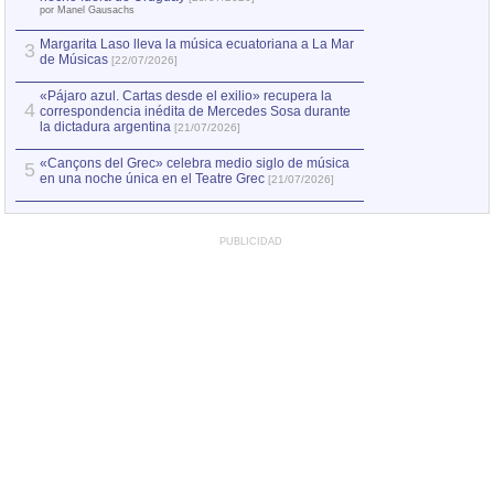
el asesinato de Ví
por Manel Gausachs
Margarita Laso lleva la música ecuatoriana a La Mar
3
de Músicas
[22/07/2026]
«Pájaro azul. Cartas desde el exilio» recupera la
4
correspondencia inédita de Mercedes Sosa durante
la dictadura argentina
[21/07/2026]
«Cançons del Grec» celebra medio siglo de música
5
en una noche única en el Teatre Grec
[21/07/2026]
PUBLICIDAD